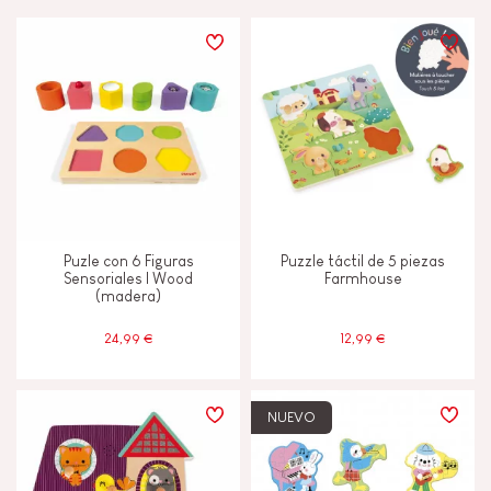
PRECIO
TIPOS DE APRENDIZAJE
Descubrir y experimentar
Imaginar, inventar y crear
Puzle con 6 Figuras
Puzzle táctil de 5 piezas
Leer, escribir y contar
Sensoriales I Wood
Farmhouse
(madera)
Manipular y manejar
24,99 €
12,99 €
Memorizar y asimilar
NUEVO
Tocar, mirar y escuchar