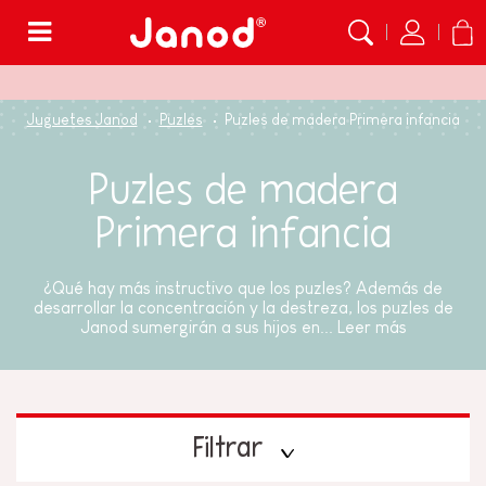
Menú
Juguetes Janod
Puzles
Puzles de madera Primera infancia
Puzles de madera
Primera infancia
¿Qué hay más instructivo que los puzles? Además de
desarrollar la concentración y la destreza, los puzles de
Janod sumergirán a sus hijos en...
Leer más
Filtrar