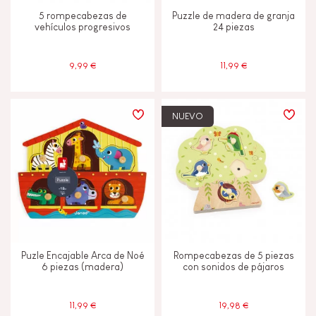
4-5
5 rompecabezas de
Puzzle de madera de granja
vehículos progresivos
24 piezas
6 - 7 años
6-7
9,99 €
11,99 €
Menos de 2 años
-2
NUEVO
Puzle Encajable Arca de Noé
Rompecabezas de 5 piezas
6 piezas (madera)
con sonidos de pájaros
11,99 €
19,98 €