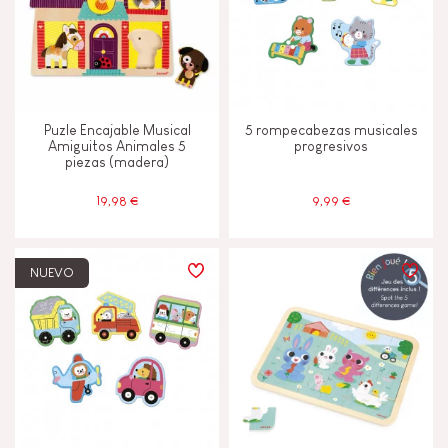
CARACTERÍSTICAS
Campanilla o cascabel
Puzle Encajable Musical
5 rompecabezas musicales
Amiguitos Animales 5
progresivos
Musical / Sonido
piezas (madera)
19,98 €
9,99 €
Pintura al agua
Tactil
NUEVO
EDADES
2 - 3 años
2-3
4 - 5 años