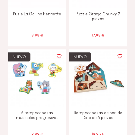
Puzle La Gallina Henriette
Puzzle Granja Chunky 7
piezas
9,99 €
17,99 €
NUEVO
NUEVO
5 rompecabezas
Rompecabezas de sonido
musicales progresivos
Dino de 5 piezas
9,99 €
19,98 €