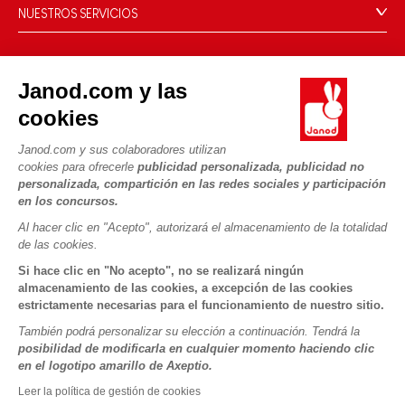
Nuestro savoir-faire
NUESTROS SERVICIOS
Retirada de productos
Compromisos de RSE
Pago seguro
Datos personales
¿Qué es FSC®?
Métodos de envío
Cookies
PROFESIONAL
Janod.com y las
Vídeos
Condiciones de las ofertas
Contacto prensa
cookies
Reglas del juego y manuales
Condiciones de uso #YesJanod
SÍGUENOS
Janod.com y sus colaboradores utilizan
Piezas sueltas
cookies para ofrecerle
publicidad personalizada, publicidad no
Actividades infantiles para descargar
personalizada, compartición en las redes sociales y participación
en los concursos.
Al hacer clic en "Acepto", autorizará el almacenamiento de la totalidad
de las cookies.
Si hace clic en "No acepto", no se realizará ningún
almacenamiento de las cookies, a excepción de las cookies
estrictamente necesarias para el funcionamiento de nuestro sitio.
Copyright © 2026 Janod - Todos los derechos reservados -
CGV
También podrá personalizar su elección a continuación. Tendrá la
-
Menciones Legales
posibilidad de modificarla en cualquier momento haciendo clic
en el logotipo amarillo de Axeptio.
Leer la política de gestión de cookies