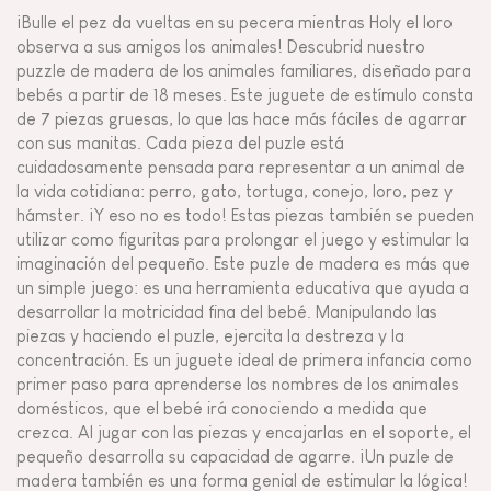
¡Bulle el pez da vueltas en su pecera mientras Holy el loro
observa a sus amigos los animales! Descubrid nuestro
puzzle de madera de los animales familiares, diseñado para
bebés a partir de 18 meses. Este juguete de estímulo consta
de 7 piezas gruesas, lo que las hace más fáciles de agarrar
con sus manitas. Cada pieza del puzle está
cuidadosamente pensada para representar a un animal de
la vida cotidiana: perro, gato, tortuga, conejo, loro, pez y
hámster. ¡Y eso no es todo! Estas piezas también se pueden
utilizar como figuritas para prolongar el juego y estimular la
imaginación del pequeño. Este puzle de madera es más que
un simple juego: es una herramienta educativa que ayuda a
desarrollar la motricidad fina del bebé. Manipulando las
piezas y haciendo el puzle, ejercita la destreza y la
concentración. Es un juguete ideal de primera infancia como
primer paso para aprenderse los nombres de los animales
domésticos, que el bebé irá conociendo a medida que
crezca. Al jugar con las piezas y encajarlas en el soporte, el
pequeño desarrolla su capacidad de agarre. ¡Un puzle de
madera también es una forma genial de estimular la lógica!