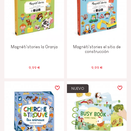
Manipular y manejar
Memorizar y asimilar
Tocar, mirar y escuchar
Magnéti'stories la Granja
Magnéti'stories el sitio de
construcción
CARACTERÍSTICAS
9,99 €
9,99 €
Luz
Magnetico
NUEVO
Musical / Sonido
Pintura al agua