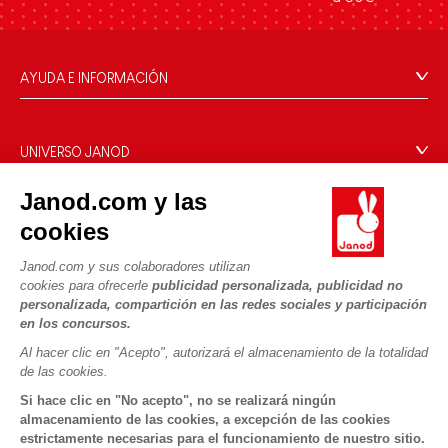
AYUDA E INFORMACIÓN
Condiciones Generales
Preguntas más frecuentes
UNIVERSO JANOD
Contacto
La Historia
Janod.com y las
Tiendas
Nuestro savoir-faire
cookies
NUESTROS SERVICIOS
Retirada de productos
Compromisos de RSE
Pago seguro
Datos personales
Janod.com y sus colaboradores utilizan
¿Qué es FSC®?
cookies para ofrecerle
publicidad personalizada, publicidad no
Métodos de envío
Cookies
PROFESIONAL
personalizada, compartición en las redes sociales y participación
Vídeos
Condiciones de las ofertas
en los concursos.
Contacto prensa
Reglas del juego y manuales
Condiciones de uso #YesJanod
Al hacer clic en "Acepto", autorizará el almacenamiento de la totalidad
de las cookies.
SÍGUENOS
Piezas sueltas
Si hace clic en "No acepto", no se realizará ningún
Actividades infantiles para descargar
almacenamiento de las cookies, a excepción de las cookies
estrictamente necesarias para el funcionamiento de nuestro sitio.