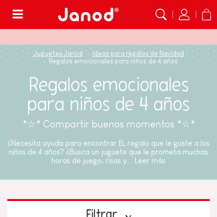
Menú
Juguetes Janod
Ideas para regalos de Navidad
Regalos emocionales para niños de 4 años
Regalos emocionales
para niños de 4 años
*☆* Compartir buenos momentos *☆*
¿Necesita ayuda para encontrar EL regalo que le guste a los
niños de 4 años? ¿Busca un juguete que le prometa muchas
horas de juego, risas y...
Leer más
Filtrar