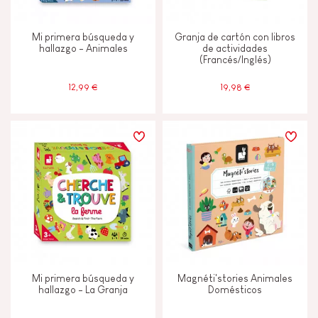
Tinta vegetal
Mi primera búsqueda y
Granja de cartón con libros
hallazgo - Animales
de actividades
(Francés/Inglés)
EDADES
12,99 €
19,98 €
2 - 3 años
2-3
4 - 5 años
4-5
6 - 7 años
6-7
A partir de 8 años
8+
Menos de 2 años
-2
Mi primera búsqueda y
Magnéti'stories Animales
hallazgo - La Granja
Domésticos