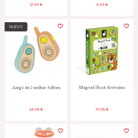
12,99 €
9,99 €
JANOD ESTÁ COMPROMETIDO
Etiqueta FSC®
NUEVO
Made in France
Juego de 2 walkie-talkies
Magneti'Book Animales
34,98 €
19,98 €