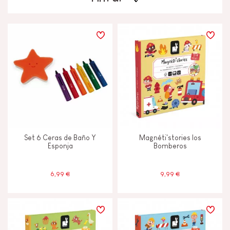
PRECIO
TIPOS DE APRENDIZAJE
Construir y diseñar
Descubrir y experimentar
Set 6 Ceras de Baño Y
Magnéti'stories los
Imaginar, inventar y crear
Esponja
Bomberos
Intercambiar y compartir
6,99 €
9,99 €
Leer, escribir y contar