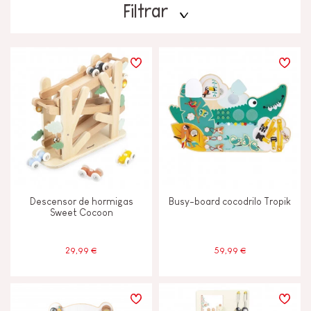
Filtrar
PRECIO
TIPOS DE APRENDIZAJE
Andar, correr y moverse
Construir y diseñar
Descensor de hormigas
Busy-board cocodrilo Tropik
Descubrir y experimentar
Sweet Cocoon
Imaginar, inventar y crear
29,99 €
59,99 €
Intercambiar y compartir