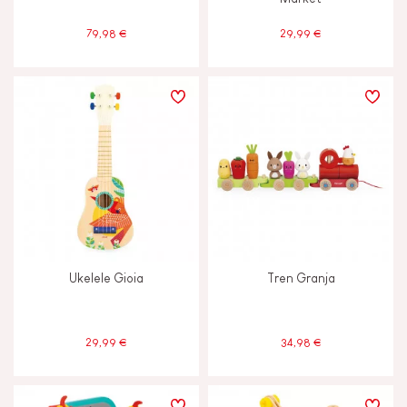
6 - 7 años
6-7
79,98 €
29,99 €
A partir de 8 años
8+
Menos de 2 años
-2
JANOD ESTÁ COMPROMETIDO
Etiqueta FSC®
Ukelele Gioia
Tren Granja
Fabricado en Europa
29,99 €
34,98 €
Made in France