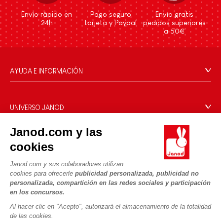
Envío rápido en
Pago seguro
Envío gratis
24h
tarjeta y Paypal
pedidos superiores
a 50€
AYUDA E INFORMACIÓN
Condiciones Generales
Preguntas más frecuentes
UNIVERSO JANOD
Contacto
La Historia
Janod.com y las
Tiendas
Nuestro savoir-faire
cookies
NUESTROS SERVICIOS
Retirada de productos
Compromisos de RSE
Pago seguro
Datos personales
Janod.com y sus colaboradores utilizan
¿Qué es FSC®?
cookies para ofrecerle
publicidad personalizada, publicidad no
Métodos de envío
Cookies
PROFESIONAL
personalizada, compartición en las redes sociales y participación
Vídeos
Condiciones de las ofertas
en los concursos.
Contacto prensa
Reglas del juego y manuales
Condiciones de uso #YesJanod
Al hacer clic en "Acepto", autorizará el almacenamiento de la totalidad
de las cookies.
SÍGUENOS
Piezas sueltas