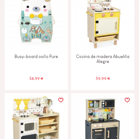
Leer, escribir y contar
Manipular y manejar
Memorizar y asimilar
Busy-board osito Pure
Cocina de madera Abuelita
Alegre
Tocar, mirar y escuchar
54,99 €
59,99 €
CARACTERÍSTICAS
Campanilla o cascabel
Luz
Magnetico