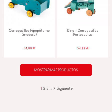
Correpasillos Hipopótamo
Dino - Correpasillos
(madera)
Portosaurus
54,99 €
54,99 €
MOSTRAR MÁS PRODUCTOS
1
2
3
…
7
Siguiente