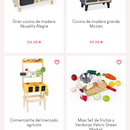
Musical / Sonido
Gran cocina de madera
Cocina de madera grande
Abuelita Alegre
Mozaïc
Pintura al agua
139,98 €
99,99 €
Tactil
Tinta vegetal
EDADES
2 - 3 años
2-3
4 - 5 años
4-5
Comerciante del mercado
Maxi Set de Frutas y
agrícola
Verduras Velcro Green
Market