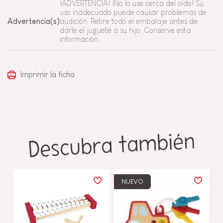
¡ADVERTENCIA! ¡No lo use cerca del oído! Su
uso inadecuado puede causar problemas de
Advertencia(s)
audición. Retire todo el embalaje antes de
darle el juguete a su hijo. Conserve esta
información.
Imprimir la ficha
Descubra también
NUEVO