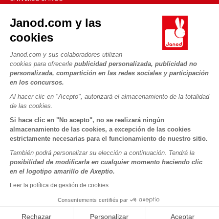
Contacto
La Historia
Janod.com y las
Tiendas
Nuestro savoir-faire
cookies
NUESTROS SERVICIOS
Retirada de productos
Compromisos de RSE
Pago seguro
Datos personales
Janod.com y sus colaboradores utilizan
¿Qué es FSC®?
cookies para ofrecerle
publicidad personalizada, publicidad no
Métodos de envío
Cookies
PROFESIONAL
personalizada, compartición en las redes sociales y participación
Vídeos
Condiciones de las ofertas
en los concursos.
Contacto prensa
Reglas del juego y manuales
Condiciones de uso #YesJanod
Al hacer clic en "Acepto", autorizará el almacenamiento de la totalidad
de las cookies.
SÍGUENOS
Piezas sueltas
Si hace clic en "No acepto", no se realizará ningún
Actividades infantiles para descargar
almacenamiento de las cookies, a excepción de las cookies
estrictamente necesarias para el funcionamiento de nuestro sitio.
También podrá personalizar su elección a continuación. Tendrá la
posibilidad de modificarla en cualquier momento haciendo clic
en el logotipo amarillo de Axeptio.
Leer la política de gestión de cookies
Consentements certifiés par
Copyright © 2026 Janod - Todos los derechos reservados -
CGV
-
Menciones Legales
Rechazar
Personalizar
Aceptar