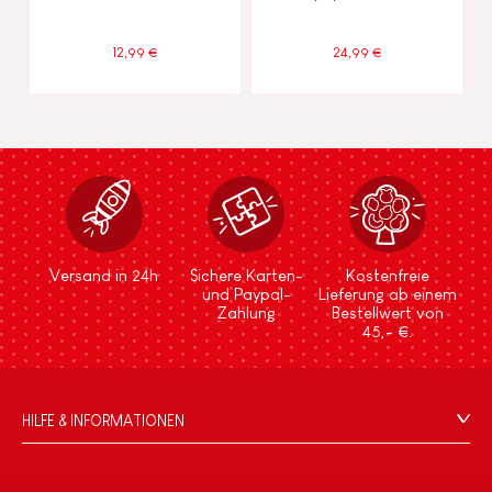
12,99 €
24,99 €
Versand in 24h
Sichere Karten-
Kostenfreie
und Paypal-
Lieferung ab einem
Zahlung
Bestellwert von
45,- €.
HILFE & INFORMATIONEN
Verkaufsbedingungen
FAQ