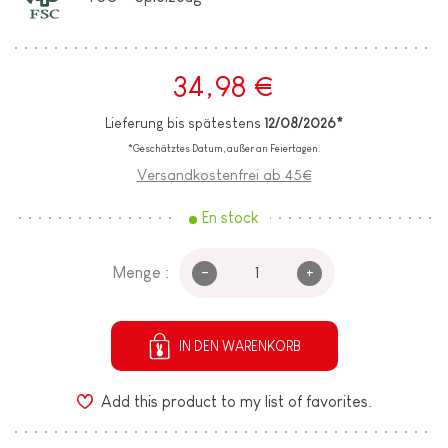
34,98 €
Lieferung bis spätestens
12/08/2026*
*Geschätztes Datum, außer an Feiertagen.
Versandkostenfrei ab 45€
En stock
-
+
Menge :
IN DEN WARENKORB
Add this product to my list of favorites.