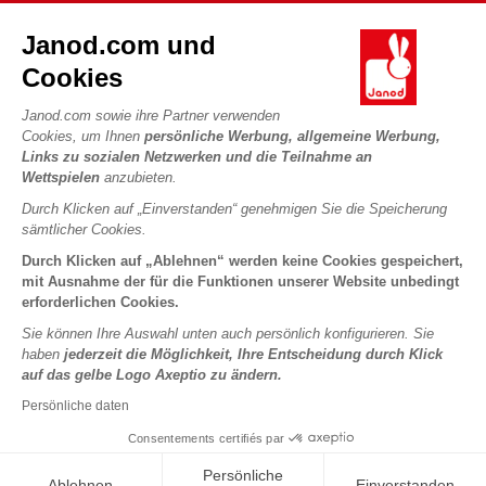
DIE WELT VON JANOD
Kontakt
Janod.com und
Die Geschichte
Händler
Cookies
Unsere Expertise
UNSERE LEISTUNGEN
Produktrückruf
CSR-Verpflichtungen
Janod.com sowie ihre Partner verwenden
Sicheres Bezahlen
Persönliche daten
Cookies, um Ihnen
persönliche Werbung, allgemeine Werbung,
Was ist FSC®?
Links zu sozialen Netzwerken und die Teilnahme an
Lieferbedingungen
Cookies
PROFESSIONAL
Wettspielen
anzubieten.
Videos
Bedingungen für Angebote
Pressekontakte
Durch Klicken auf „Einverstanden“ genehmigen Sie die Speicherung
Spielregeln und Anleitungen
Nutzungsbedingungen #YesJanod
sämtlicher Cookies.
FOLGEN SIE UNS
Lose Stücke
Durch Klicken auf „Ablehnen“ werden keine Cookies gespeichert,
mit Ausnahme der für die Funktionen unserer Website unbedingt
Kinderaktivitäten zum Download
erforderlichen Cookies.
Sie können Ihre Auswahl unten auch persönlich konfigurieren. Sie
haben
jederzeit die Möglichkeit, Ihre Entscheidung durch Klick
auf das gelbe Logo Axeptio zu ändern.
Persönliche daten
Consentements certifiés par
Copyright © 2026 Janod - Alle Rechte vorbehalten -
Rechtliche
Persönliche
Ablehnen
Einverstanden
Hinweise