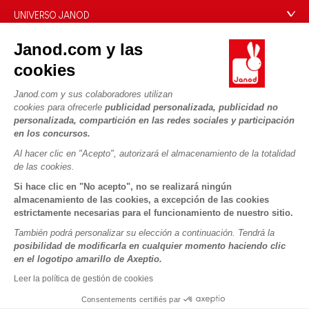
Preguntas más frecuentes
UNIVERSO JANOD
Contacto
La Historia
Janod.com y las
Tiendas
Nuestro savoir-faire
cookies
NUESTROS SERVICIOS
Retirada de productos
Compromisos de RSE
Pago seguro
Datos personales
Janod.com y sus colaboradores utilizan
¿Qué es FSC®?
cookies para ofrecerle
publicidad personalizada, publicidad no
Métodos de envío
Cookies
PROFESIONAL
personalizada, compartición en las redes sociales y participación
Vídeos
Condiciones de las ofertas
en los concursos.
Contacto prensa
Reglas del juego y manuales
Condiciones de uso #YesJanod
Al hacer clic en "Acepto", autorizará el almacenamiento de la totalidad
de las cookies.
SÍGUENOS
Piezas sueltas
Si hace clic en "No acepto", no se realizará ningún
Actividades infantiles para descargar
almacenamiento de las cookies, a excepción de las cookies
estrictamente necesarias para el funcionamiento de nuestro sitio.
También podrá personalizar su elección a continuación. Tendrá la
posibilidad de modificarla en cualquier momento haciendo clic
en el logotipo amarillo de Axeptio.
Leer la política de gestión de cookies
Consentements certifiés par
Copyright © 2026 Janod - Todos los derechos reservados -
CGV