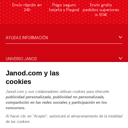
Envío rápido en
Pago seguro
Envío gratis
24h
tarjeta y Paypal
pedidos superiores
a 50€
AYUDA E INFORMACIÓN
Condiciones Generales
Preguntas más frecuentes
UNIVERSO JANOD
Contacto
La Historia
Janod.com y las
Tiendas
Nuestro savoir-faire
cookies
NUESTROS SERVICIOS
Retirada de productos
Compromisos de RSE
Pago seguro
Datos personales
Janod.com y sus colaboradores utilizan
¿Qué es FSC®?
cookies para ofrecerle
publicidad personalizada, publicidad no
Métodos de envío
Cookies
PROFESIONAL
personalizada, compartición en las redes sociales y participación
Vídeos
Condiciones de las ofertas
en los concursos.
Contacto prensa
Reglas del juego y manuales
Condiciones de uso #YesJanod
Al hacer clic en "Acepto", autorizará el almacenamiento de la totalidad
de las cookies.
SÍGUENOS
Piezas sueltas