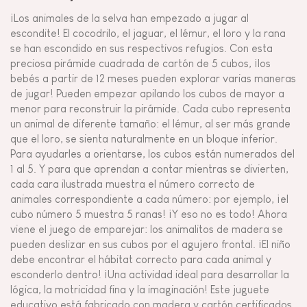
¡Los animales de la selva han empezado a jugar al
escondite! El cocodrilo, el jaguar, el lémur, el loro y la rana
se han escondido en sus respectivos refugios. Con esta
preciosa pirámide cuadrada de cartón de 5 cubos, ¡los
bebés a partir de 12 meses pueden explorar varias maneras
de jugar! Pueden empezar apilando los cubos de mayor a
menor para reconstruir la pirámide. Cada cubo representa
un animal de diferente tamaño: el lémur, al ser más grande
que el loro, se sienta naturalmente en un bloque inferior.
Para ayudarles a orientarse, los cubos están numerados del
1 al 5. Y para que aprendan a contar mientras se divierten,
cada cara ilustrada muestra el número correcto de
animales correspondiente a cada número: por ejemplo, ¡el
cubo número 5 muestra 5 ranas! ¡Y eso no es todo! Ahora
viene el juego de emparejar: los animalitos de madera se
pueden deslizar en sus cubos por el agujero frontal. ¡El niño
debe encontrar el hábitat correcto para cada animal y
esconderlo dentro! ¡Una actividad ideal para desarrollar la
lógica, la motricidad fina y la imaginación! Este juguete
educativo está fabricado con madera y cartón certificados