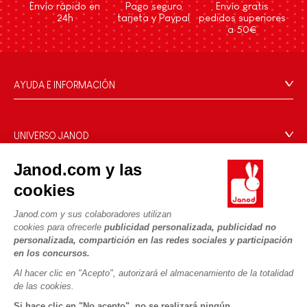
Envío rápido en
Pago seguro
Envío gratis
24h
tarjeta y Paypal
pedidos superiores
a 50€
AYUDA E INFORMACIÓN
Condiciones Generales
Preguntas más frecuentes
UNIVERSO JANOD
Contacto
La Historia
Janod.com y las
Tiendas
Nuestro savoir-faire
cookies
NUESTROS SERVICIOS
Retirada de productos
Compromisos de RSE
Pago seguro
Datos personales
Janod.com y sus colaboradores utilizan
¿Qué es FSC®?
cookies para ofrecerle
publicidad personalizada, publicidad no
Métodos de envío
Cookies
PROFESIONAL
personalizada, compartición en las redes sociales y participación
Vídeos
Condiciones de las ofertas
en los concursos.
Contacto prensa
Reglas del juego y manuales
Condiciones de uso #YesJanod
Al hacer clic en "Acepto", autorizará el almacenamiento de la totalidad
de las cookies.
SÍGUENOS
Piezas sueltas
Si hace clic en "No acepto", no se realizará ningún