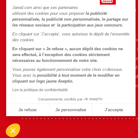
Janod.com ainsi que ses partenaires
AIDE ET INFORMATIONS
L'UNIVERS JANOD
utilisent des cookies pour vous proposer
la publicité
personnalisée, la publicité non personnalisée, le partage sur
CGV
L'histoire
les réseaux sociaux et la participation aux jeux concours.
FAQ
Le design
En cliquant sur ‘J’accepte’, vous autorisez le dépôt de l’ensemble
Contact
Blog Conseils d'E
des cookies.
Points de vente
Activités enfants
En cliquant sur « Je refuse », aucun dépôt des cookies ne
sera effectué, à l’exception des cookies strictement
Rappel Produits
Le FSC®, c'est qu
nécessaires au fonctionnement de notre site.
Conditions des offres
Nos engagement
Vous pouvez également personnaliser votre choix ci-dessous.
Vous avez la
possibilité à tout moment de le modifier en
Données personnelles
Sélection de joue
cliquant sur logo jaune Axeptio.
Gestion des cookies
Fiche environnem
Lire la politique de confidentialité
Conditions du #YesJanod
Consentements certifiés par
Je refuse
Je personnalise
J'accepte
Axeptio consent
Plateforme de Gestion du Consentement : Personnalisez vo
Notre plateforme vous permet d'adapter et de gérer vos param
C