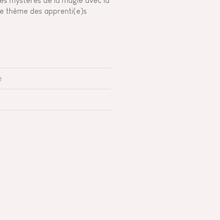
les mystères de la magie avec la
r le thème des apprenti(e)s
e