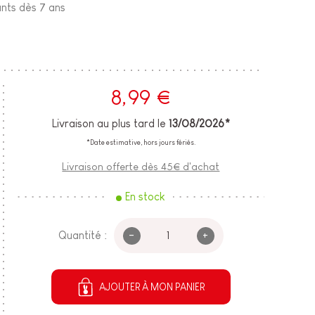
ants dès 7 ans
8,99 €
Livraison au plus tard le
13/08/2026*
*Date estimative, hors jours fériés.
Livraison offerte dès 45€ d'achat
En stock
-
+
Quantité :
AJOUTER À MON PANIER