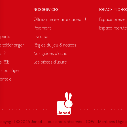
NOS SERVICES
ESPACE PROFES
Offrez une e-carte cadeau !
Espace presse
Paiement
Espace recrut
xperts
Livraison
 à télécharger
Règles du jeu & notices
oi ?
Nos guides d'achat
s RSE
Les pièces d'usure
ts par âge
entale
s Options
ètres de confidentialité, en garantissant la conformité avec le
opyright © 2026 Janod - Tous droits réservés -
CGV
-
Mentions Légal