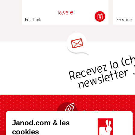
16,98 €
En stock
En stock
s
Expédition en 24h
Janod.com & les
cookies