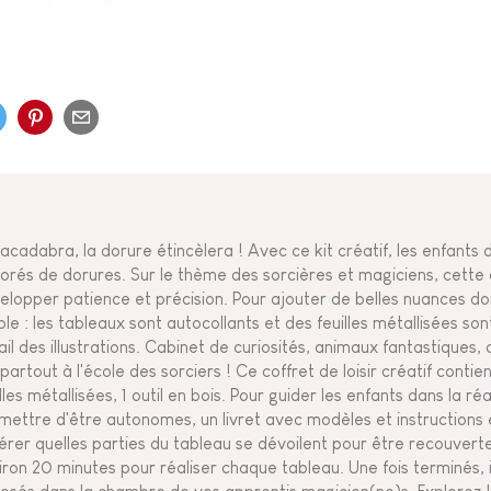
acadabra, la dorure étincèlera ! Avec ce kit créatif, les enfants 
orés de dorures. Sur le thème des sorcières et magiciens, cette a
elopper patience et précision. Pour ajouter de belles nuances do
ple : les tableaux sont autocollants et des feuilles métallisées s
ail des illustrations. Cabinet de curiosités, animaux fantastiques, 
 partout à l'école des sorciers ! Ce coffret de loisir créatif contie
lles métallisées, 1 outil en bois. Pour guider les enfants dans la ré
mettre d'être autonomes, un livret avec modèles et instructions est
érer quelles parties du tableau se dévoilent pour être recouverte
iron 20 minutes pour réaliser chaque tableau. Une fois terminés, il