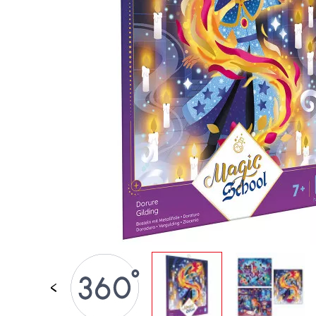
JOUETS D'ÉVEIL
JOUETS D'IMITATION
IMAGINATION
PLEIN AIR
TABLEAUX, MOBILIER &
DECO
OFFRES