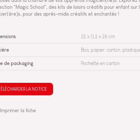
osés dans la chambre de vos apprentis magicien(ne)s. Explorez 
lection "Magic School", des kits de loisirs créatifs pour enfant su
cier(ère)s, pour des après-midis créatifs et enchantés !
ensions
22 x 0,2 x 26 cm
ière
Bois, papier, carton, plastiqu
e de packaging
Pochette en carton
TÉLÉCHARGER LA NOTICE
Imprimer la fiche