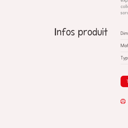
exp
col
sor
Infos produit
Dim
Mat
Typ