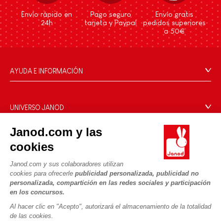
Envío rápido en
Pago seguro
Envío gratis
24h
tarjeta y Paypal
pedidos superiores
a 50€
AYUDA E INFORMACIÓN
Condiciones Generales
Preguntas más frecuentes
UNIVERSO JANOD
Contacto
La Historia
Janod.com y las
Tiendas
Nuestro savoir-faire
cookies
NUESTROS SERVICIOS
Retirada de productos
Compromisos de RSE
Pago seguro
Datos personales
Janod.com y sus colaboradores utilizan
¿Qué es FSC®?
cookies para ofrecerle
publicidad personalizada, publicidad no
Métodos de envío
Cookies
PROFESIONAL
personalizada, compartición en las redes sociales y participación
Vídeos
Condiciones de las ofertas
en los concursos.
Contacto prensa
Reglas del juego y manuales
Condiciones de uso #YesJanod
Al hacer clic en "Acepto", autorizará el almacenamiento de la totalidad
de las cookies.
SÍGUENOS
Piezas sueltas