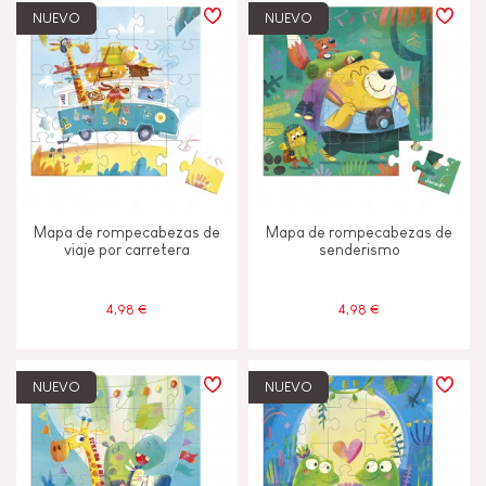
JANOD ESTÁ COMPROMETIDO
NUEVO
NUEVO
Etiqueta FSC®
Fabricado en Europa
Made in France
Mapa de rompecabezas de
Mapa de rompecabezas de
viaje por carretera
senderismo
4,98 €
4,98 €
NUEVO
NUEVO