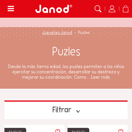
Menú
Juguetes Janod
Puzles
Puzles
Desde la más tierna edad, los puzles permiten a los niños
ejercitar su concentración, desarrollar su destreza y
mejorar su coordinación. Como...
Leer más
Filtrar
TIPOS DE APRENDIZAJE