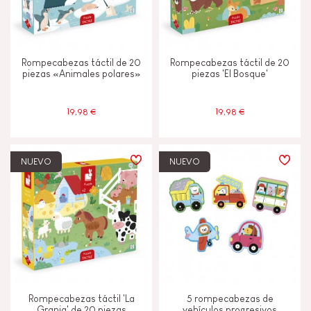
CARACTERÍSTICAS
Rompecabezas táctil de 20
Rompecabezas táctil de 20
piezas «Animales polares»
piezas 'El Bosque'
Campanilla o cascabel
19,98 €
19,98 €
Luz
Magnetico
NUEVO
NUEVO
Musical / Sonido
Pintura al agua
Tactil
Rompecabezas táctil 'La
5 rompecabezas de
Granja' de 20 piezas
vehículos progresivos