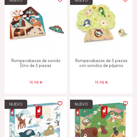
NUEVO
NUEVO
Construir y diseñar
Descubrir y experimentar
Imaginar, inventar y crear
Rompecabezas de sonido
Rompecabezas de 5 piezas
Intercambiar y compartir
Dino de 5 piezas
con sonidos de pájaros
Leer, escribir y contar
19,98 €
19,98 €
Manipular y manejar
NUEVO
NUEVO
Memorizar y asimilar
Tocar, mirar y escuchar