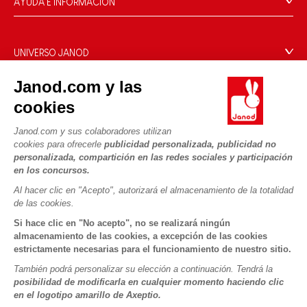
AYUDA E INFORMACIÓN
Condiciones Generales
Preguntas más frecuentes
UNIVERSO JANOD
Contacto
La Historia
Janod.com y las
Tiendas
Nuestro savoir-faire
cookies
NUESTROS SERVICIOS
Retirada de productos
Compromisos de RSE
Pago seguro
Datos personales
Janod.com y sus colaboradores utilizan
¿Qué es FSC®?
cookies para ofrecerle
publicidad personalizada, publicidad no
Métodos de envío
Cookies
PROFESIONAL
personalizada, compartición en las redes sociales y participación
Vídeos
Condiciones de las ofertas
en los concursos.
Contacto prensa
Reglas del juego y manuales
Condiciones de uso #YesJanod
Al hacer clic en "Acepto", autorizará el almacenamiento de la totalidad
de las cookies.
SÍGUENOS
Piezas sueltas
Si hace clic en "No acepto", no se realizará ningún
Actividades infantiles para descargar
almacenamiento de las cookies, a excepción de las cookies
estrictamente necesarias para el funcionamiento de nuestro sitio.
También podrá personalizar su elección a continuación. Tendrá la
posibilidad de modificarla en cualquier momento haciendo clic
en el logotipo amarillo de Axeptio.