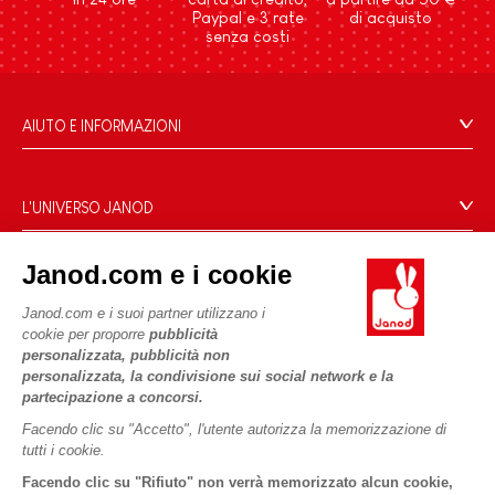
Paypal e 3 rate
di acquisto
senza costi
AIUTO E INFORMAZIONI
Condizioni Generali Di Vendita
Domande Frequenti
L'UNIVERSO JANOD
Contatti
Storia
Negozi
Janod.com e i cookie
Le nostre attività
I NOSTRI SERVIZI
Richiamo prodotti
Impegni di RSI
Janod.com e i suoi partner utilizzano i
Pagamento
Termini delle offerte
cookie per proporre
pubblicità
Cos'è FSC®?
personalizzata, pubblicità non
Acquista ora, paga dopo
Dati personali
PROFESSIONALE
personalizzata, la condivisione sui social network e la
Spedizione
Cookies
partecipazione a concorsi.
Contatti stampa
Video
Termini delle offerte
Facendo clic su "Accetto", l'utente autorizza la memorizzazione di
tutti i cookie.
SEGUICI
Regole di gioco e istruzioni
Condizioni d'uso #YesJanod
Facendo clic su "Rifiuto" non verrà memorizzato alcun cookie,
Pezzi staccati