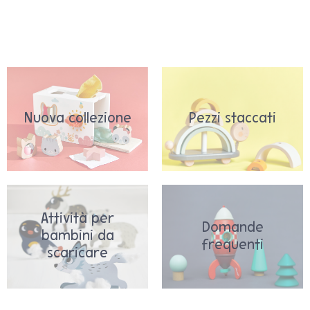
Nuova collezione
Pezzi staccati
Attività per
Domande
bambini da
frequenti
scaricare