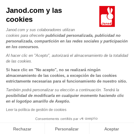
Contacto
La Historia
Janod.com y las
Tiendas
Nuestro savoir-faire
cookies
NUESTROS SERVICIOS
Retirada de productos
Compromisos de RSE
Pago seguro
Datos personales
Janod.com y sus colaboradores utilizan
¿Qué es FSC®?
cookies para ofrecerle
publicidad personalizada, publicidad no
Métodos de envío
Cookies
PROFESIONAL
personalizada, compartición en las redes sociales y participación
Vídeos
Condiciones de las ofertas
en los concursos.
Contacto prensa
Reglas del juego y manuales
Condiciones de uso #YesJanod
Al hacer clic en "Acepto", autorizará el almacenamiento de la totalidad
de las cookies.
SÍGUENOS
Piezas sueltas
Si hace clic en "No acepto", no se realizará ningún
Actividades infantiles para descargar
almacenamiento de las cookies, a excepción de las cookies
estrictamente necesarias para el funcionamiento de nuestro sitio.
También podrá personalizar su elección a continuación. Tendrá la
posibilidad de modificarla en cualquier momento haciendo clic
en el logotipo amarillo de Axeptio.
Leer la política de gestión de cookies
Consentements certifiés par
Copyright © 2026 Janod - Todos los derechos reservados -
CGV
-
Menciones Legales
Rechazar
Personalizar
Aceptar