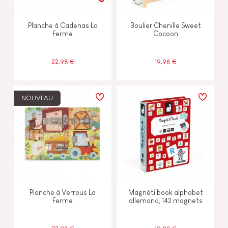
Planche à Cadenas La
Boulier Chenille Sweet
Ferme
Cocoon
22,98 €
19,98 €
NOUVEAU
Planche à Verrous La
Magnéti'book alphabet
Ferme
allemand, 142 magnets