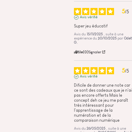
5
/
5
Avis vérifié
Super jeu éducatif
Avis du
15/11/2025
, suite à une
expérience du
30/10/2025
par
Odet
G.
Utile
(0)
Signaler
5
/
5
Avis vérifié
Dificile de donner une note car 
ce sont des cadeaux que je n'ai 
pas encore offerts Mais le 
concept deh ce jeu me paraît 
très intéressant pour 
l'apprentissage de la 
numération et de la 
comparaison numérique
Avis du
26/05/2025
, suite à une