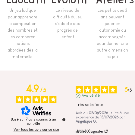
Un jeu ludique
Le niveau de
Les petits dès 3
pour apprendre
difficulté du jeu
ans peuvent
la composition
s'adapte aux
jouer en
des nombres et
progrès de
autonomie ou
les comparer,
l'enfant.
accompagnés,
notions
pour donner une
abordées dès la
autre dimension
maternelle.
au jeu.
4.9
5
/
5
/
5
Avis vérifié
Très satisfaite
Avis du
02/08/2026
, suite à une
expérience du
15/07/2026
par
Basé sur
7
avis soumis à un
Angélique G.
contrôle
Voir tous les avis sur ce site
Utile
(0)
Signaler