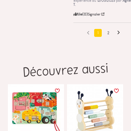
expérience du
12/05/2025
par
Agnè
T.
Utile
(0)
Signaler
1
2
Découvrez aussi