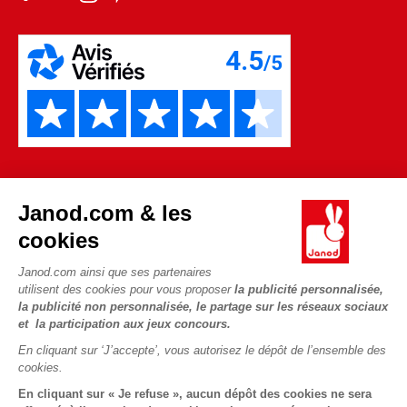
Janod.com & les
cookies
Janod.com ainsi que ses partenaires
Copyright © 2026 Janod - Tous droits réservés -
CGV
-
Mentions
utilisent des cookies pour vous proposer
la publicité personnalisée,
Légales
la publicité non personnalisée, le partage sur les réseaux sociaux
et la participation aux jeux concours.
En cliquant sur ‘J’accepte’, vous autorisez le dépôt de l’ensemble des
cookies.
En cliquant sur « Je refuse », aucun dépôt des cookies ne sera