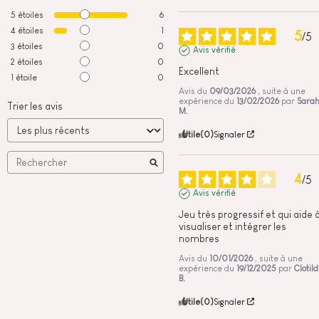
5
étoiles
6
4
étoiles
1
5
/
5
3
étoiles
0
Avis vérifié
2
étoiles
0
Excellent
1
étoile
0
Avis du
09/03/2026
, suite à une
expérience du
13/02/2026
par
Sara
Trier les avis
M.
Utile
(0)
Signaler
4
/
5
Avis vérifié
Jeu très progressif et qui aide à
visualiser et intégrer les 
nombres
Avis du
10/01/2026
, suite à une
expérience du
19/12/2025
par
Clotil
B.
Utile
(0)
Signaler