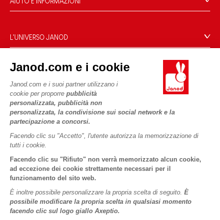
AIUTO E INFORMAZIONI
Condizioni Generali Di Vendita
Domande Frequenti
L'UNIVERSO JANOD
Contatti
Storia
Negozi
Janod.com e i cookie
Le nostre attività
I NOSTRI SERVIZI
Richiamo prodotti
Impegni di RSI
Janod.com e i suoi partner utilizzano i
Pagamento
Termini delle offerte
cookie per proporre
pubblicità
Cos'è FSC®?
personalizzata, pubblicità non
Acquista ora, paga dopo
Dati personali
PROFESSIONALE
personalizzata, la condivisione sui social network e la
Spedizione
Cookies
partecipazione a concorsi.
Contatti stampa
Video
Termini delle offerte
Facendo clic su "Accetto", l'utente autorizza la memorizzazione di
tutti i cookie.
SEGUICI
Regole di gioco e istruzioni
Condizioni d'uso #YesJanod
Facendo clic su "Rifiuto" non verrà memorizzato alcun cookie,
Pezzi staccati
ad eccezione dei cookie strettamente necessari per il
funzionamento del sito web.
Attività per bambini da scaricare
È inoltre possibile personalizzare la propria scelta di seguito.
È
possibile modificare la propria scelta in qualsiasi momento
facendo clic sul logo giallo Axeptio.