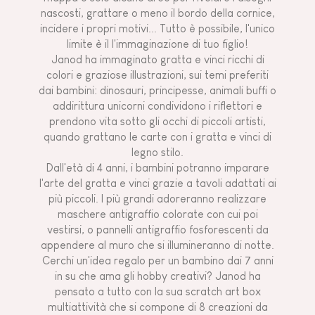
nascosti, grattare o meno il bordo della cornice,
incidere i propri motivi... Tutto è possibile, l'unico
limite è il l'immaginazione di tuo figlio!
Janod ha immaginato gratta e vinci ricchi di
colori e graziose illustrazioni, sui temi preferiti
dai bambini: dinosauri, principesse, animali buffi o
addirittura unicorni condividono i riflettori e
prendono vita sotto gli occhi di piccoli artisti,
quando grattano le carte con i gratta e vinci di
legno stilo.
Dall'età di 4 anni, i bambini potranno imparare
l'arte del gratta e vinci grazie a tavoli adattati ai
più piccoli. I più grandi adoreranno realizzare
maschere antigraffio colorate con cui poi
vestirsi, o pannelli antigraffio fosforescenti da
appendere al muro che si illumineranno di notte.
Cerchi un'idea regalo per un bambino dai 7 anni
in su che ama gli hobby creativi? Janod ha
pensato a tutto con la sua scratch art box
multiattività che si compone di 8 creazioni da