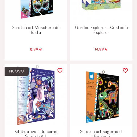
Scratch art Maschere da
Garden Explorer - Custodia
festa
Explorer
8,99 €
14,99 €
NUOVO
Kit creativo - Unicorno
Scratch art Sagome di
Scratch Art
dinosauri