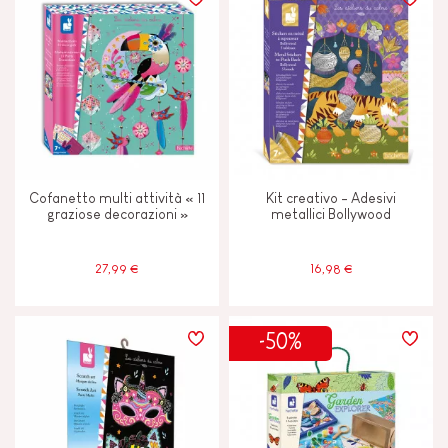
TIPI DI APPRENDIMENTO
Immaginare, inventare e creare
Manipolare e maneggiare
Cofanetto multi attività « 11
Kit creativo - Adesivi
Scoprire e sperimentare
graziose decorazioni »
metallici Bollywood
27,99 €
16,98 €
ETÀ
4 - 5 anni
4-5
-50%
6 - 7 anni
6-7
8 anni in su
8+