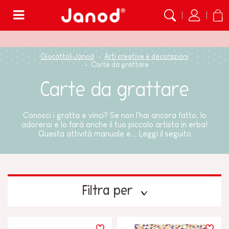
Menù
Giocattoli Janod
Arti creative e decorazioni
Carte da grattare
Carte da grattare
Conosci i gratta e vinci? Se non l'hai ancora fatto, lo
adorerai e lo farà anche il tuo piccolo artista in erba!
Questa attività manuale e...
Leggi il seguito
Filtra per
PREZZO