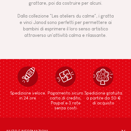
grattare, poi da costruire per alcuni.
Dalla collezione "Les ateliers du calme", ​​i gratta
e vinci Janod sono perfetti per permettere ai
bambini di esprimere il loro senso artistico
attraverso un'attività calma e rilassante.
Spedizione veloce
Pagamento sicuro
Spedizione gratuita
in 24 ore
carta di credito,
a partire da 50 €
Paypal e 3 rate
di acquisto
senza costi