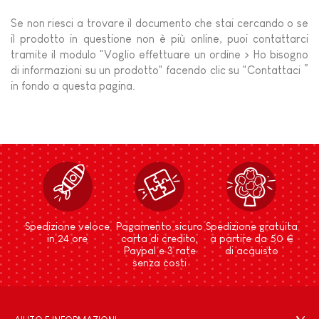
Se non riesci a trovare il documento che stai cercando o se
il prodotto in questione non è più online, puoi contattarci
tramite il modulo "Voglio effettuare un ordine > Ho bisogno
di informazioni su un prodotto" facendo clic su "Contattaci ”
in fondo a questa pagina.
Spedizione veloce
Pagamento sicuro
Spedizione gratuita
in 24 ore
carta di credito,
a partire da 50 €
Paypal e 3 rate
di acquisto
senza costi