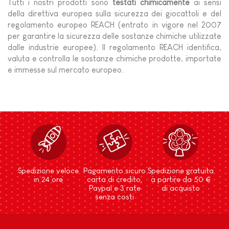
Tutti i nostri prodotti sono
testati chimicamente
ai sensi
della direttiva europea sulla sicurezza dei giocattoli e del
regolamento europeo REACH (entrato in vigore nel 2007
per garantire la sicurezza delle sostanze chimiche utilizzate
dalle industrie europee). Il regolamento REACH identifica,
valuta e controlla le sostanze chimiche prodotte, importate
e immesse sul mercato europeo.
Spedizione veloce
Pagamento sicuro
Spedizione gratuita
in 24 ore
carta di credito,
a partire da 50 €
Paypal e 3 rate
di acquisto
senza costi