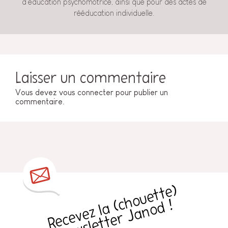
d'éducation psychomotrice, ainsi que pour des actes de
rééducation individuelle.
Laisser un commentaire
Vous devez
vous connecter
pour publier un
commentaire.
R
e
c
e
v
e
z
l
a
h
o
u
e
t
t
e
)
n
e
w
sl
e
t
t
e
r
J
a
n
o
d
(
c
!