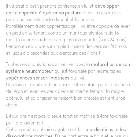
Il va petit à petit prendre confiance en lui et
développer
cette capacité à ajuster sa posture
et ses mouvements
pour que son vélo reste debout et lui dessus.
Parallèlement à cet apprentissage, il va être capable de lever
un pied en se tenant contre un mur (aux alentours de 18
mois), courir sera de plus en plus aisé pour lui (vers 24 mois), il
tiendra en équilibre sur un pied 2 secondes vers ses 30 mois
et jusqu’à 5 secondes aux alentours des 4 ans !
Toutes ces acquisitions sont en lien avec la
maturation de son
système neuromoteur
qui est favorisée par les multiples
expériences sensori-motrices
qu’il vit.
Une fois cet équilibre bien ancré, votre enfant pourra prendre
de l’élan et lever les deux pieds en même temps : la magie
opère, lui et sa draisienne restent bien dressés et filent droit
devant !
L’équilibre n’est pas la seule fonction motrice à être favorisée
par la draisienne !
Cette dernière entraine également les
coordinations et les
dissociations motrices
. D’une part entre le haut et le bas du