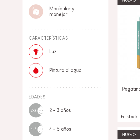
NUEVO
Manipular y
manejar
CARACTERÍSTICAS
Luz
Pintura al agua
Pegatin
EDADES
2 - 3 años
2-3
En stock
4 - 5 años
4-5
NUEVO