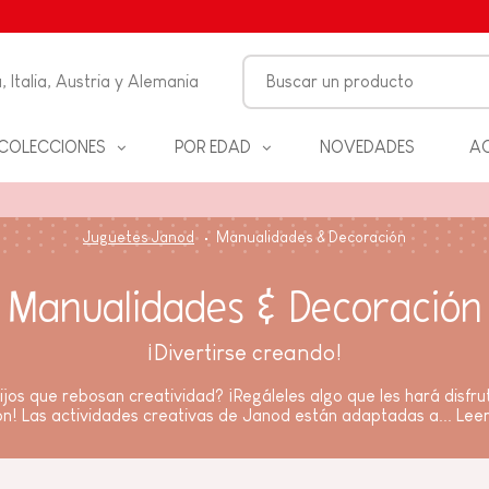
, Italia, Austria y Alemania
COLECCIONES
POR EDAD
NOVEDADES
AC
FANCIA
Juguetes Janod
Manualidades & Decoración
ON
Manualidades & Decoración
ALES
S Y
¡Divertirse creando!
D
ijos que rebosan creatividad? ¡Regáleles algo que les hará disfru
ón! Las actividades creativas de Janod están adaptadas a...
Lee
ANOS