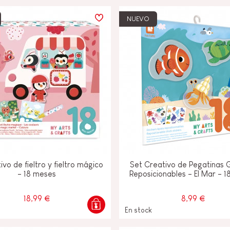
NUEVO
FANCIA
ON
IO &
tivo de fieltro y fieltro mágico
Set Creativo de Pegatinas 
- 18 meses
Reposicionables - El Mar - 
18,99 €
8,99 €
En stock