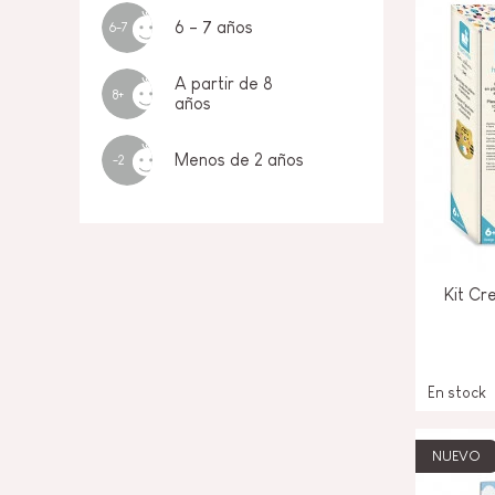
6 - 7 años
6-7
A partir de 8
8+
años
Menos de 2 años
-2
Kit Cr
En stock
NUEVO