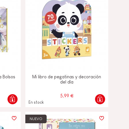
a Bolsos
Mi libro de pegatinas y decoración
del día
5,99 €
En stock
NUEVO