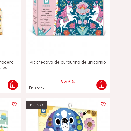
 madera
Kit creativo de purpurina de unicornio
crear
9,99 €
En stock
NUEVO