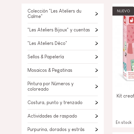
JUGUETES DE BAÑO
PIEZAS SUELTAS
Colección "Les Ateliers du
NUEVO
BEBÉS & PRIMERA IN
Calme"
JUEGOS DE IMITACI
"Les Ateliers Bijoux" y cuentas
"Les Ateliers Déco"
UNIVERSOS
Sellos & Papelería
AIRE LIBRE
Mosaicos & Pegatinas
PIZARRAS, MOBILIAR
DECORACION
Pintura por Números y
coloreado
OFERTA
Kit crea
Costura, punto y trenzado
Actividades de raspado
En stock
Purpurina, dorados y estrás