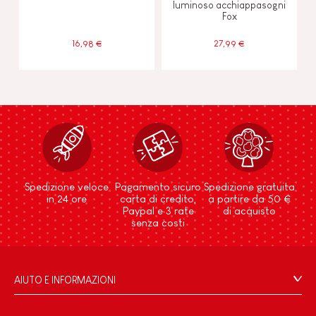
luminoso acchiappasogni
Fox
16,98 €
27,99 €
Spedizione veloce
Pagamento sicuro
Spedizione gratuita
in 24 ore
carta di credito,
a partire da 50 €
Paypal e 3 rate
di acquisto
senza costi
AIUTO E INFORMAZIONI
Condizioni Generali Di Vendita