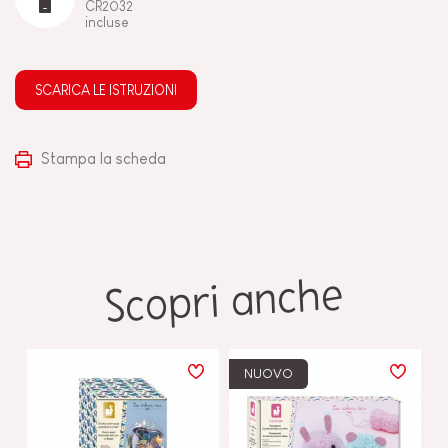
CR2032
incluse
SCARICA LE ISTRUZIONI
Stampa la scheda
Scopri anche
NUOVO