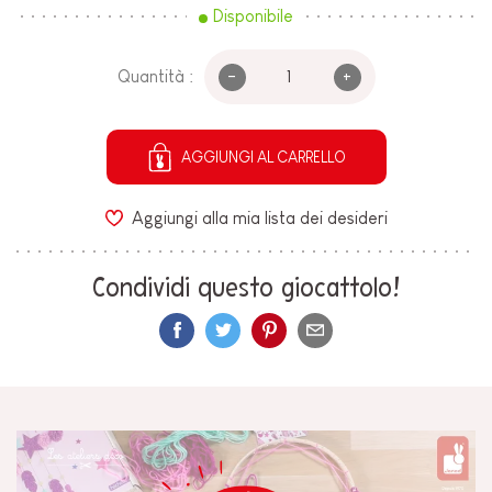
Disponibile
-
+
Quantità :
AGGIUNGI AL CARRELLO
Aggiungi alla mia lista dei desideri
Condividi questo giocattolo!