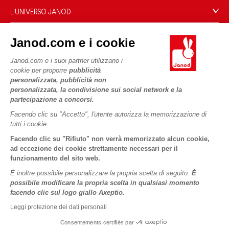
Domande Frequenti
L'UNIVERSO JANOD
Contatti
Storia
Negozi
Janod.com e i cookie
Le nostre attività
I NOSTRI SERVIZI
Richiamo prodotti
Impegni di RSI
Janod.com e i suoi partner utilizzano i
Pagamento
Termini delle offerte
cookie per proporre
pubblicità
Cos'è FSC®?
personalizzata, pubblicità non
Acquista ora, paga dopo
Dati personali
PROFESSIONALE
personalizzata, la condivisione sui social network e la
Spedizione
Cookies
partecipazione a concorsi.
Contatti stampa
Video
Termini delle offerte
Facendo clic su "Accetto", l'utente autorizza la memorizzazione di
tutti i cookie.
SEGUICI
Regole di gioco e istruzioni
Condizioni d'uso #YesJanod
Facendo clic su "Rifiuto" non verrà memorizzato alcun cookie,
Pezzi staccati
ad eccezione dei cookie strettamente necessari per il
funzionamento del sito web.
Attività per bambini da scaricare
È inoltre possibile personalizzare la propria scelta di seguito.
È
possibile modificare la propria scelta in qualsiasi momento
facendo clic sul logo giallo Axeptio.
Leggi protezione dei dati personali
Consentements certifiés par
Copyright © 2026 Janod - Tutti i diritti riservati -
Informativa