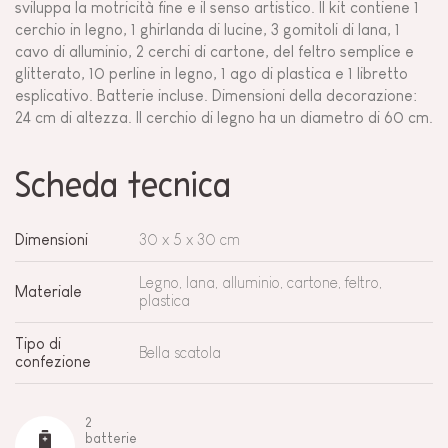
sviluppa la motricità fine e il senso artistico. Il kit contiene 1
cerchio in legno, 1 ghirlanda di lucine, 3 gomitoli di lana, 1
cavo di alluminio, 2 cerchi di cartone, del feltro semplice e
glitterato, 10 perline in legno, 1 ago di plastica e 1 libretto
esplicativo. Batterie incluse. Dimensioni della decorazione:
24 cm di altezza. Il cerchio di legno ha un diametro di 60 cm.
Scheda tecnica
Dimensioni
30 x 5 x 30 cm
Legno, lana, alluminio, cartone, feltro,
Materiale
plastica
Tipo di
Bella scatola
confezione
2
batterie