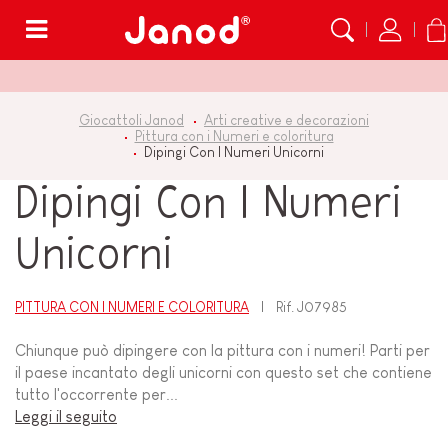
Menù
Giocattoli Janod
Arti creative e decorazioni
Pittura con i Numeri e coloritura
Dipingi Con I Numeri Unicorni
Dipingi Con I Numeri
Unicorni
PITTURA CON I NUMERI E COLORITURA
Rif.
J07985
Chiunque può dipingere con la pittura con i numeri! Parti per
il paese incantato degli unicorni con questo set che contiene
tutto l'occorrente per...
Leggi il seguito