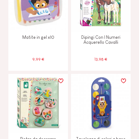
Matite in gel x10
Dipingi Con I Numeri
Acquerello Cavalli
9,99 €
13,98 €
Pietre da decorare
Tavolozza di colori a base