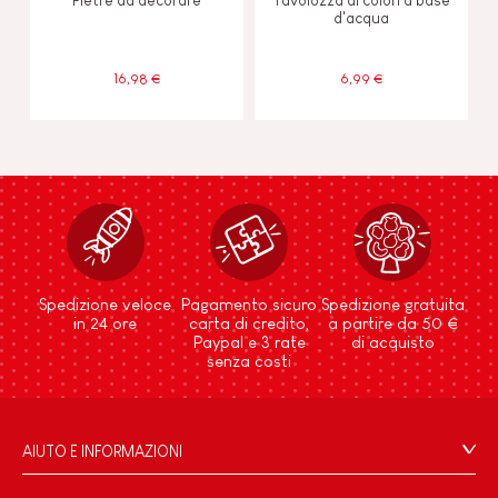
d'acqua
16,98 €
6,99 €
Spedizione veloce
Pagamento sicuro
Spedizione gratuita
in 24 ore
carta di credito,
a partire da 50 €
Paypal e 3 rate
di acquisto
senza costi
AIUTO E INFORMAZIONI
Condizioni Generali Di Vendita