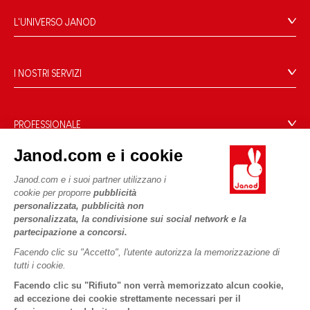
Domande Frequenti
L'UNIVERSO JANOD
Contatti
Storia
Negozi
Le nostre attività
I NOSTRI SERVIZI
Richiamo prodotti
Impegni di RSI
Pagamento
Termini delle offerte
Cos'è FSC®?
Acquista ora, paga dopo
Dati personali
PROFESSIONALE
Spedizione
Cookies
Contatti stampa
Janod.com e i cookie
Video
Termini delle offerte
SEGUICI
Janod.com e i suoi partner utilizzano i
Regole di gioco e istruzioni
Condizioni d'uso #YesJanod
cookie per proporre
pubblicità
Pezzi staccati
personalizzata, pubblicità non
personalizzata, la condivisione sui social network e la
Attività per bambini da scaricare
partecipazione a concorsi.
Facendo clic su "Accetto", l'utente autorizza la memorizzazione di
tutti i cookie.
Facendo clic su "Rifiuto" non verrà memorizzato alcun cookie,
ad eccezione dei cookie strettamente necessari per il