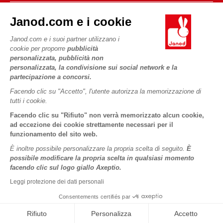
Contatti
Storia
Negozi
Janod.com e i cookie
Le nostre attività
I NOSTRI SERVIZI
Richiamo prodotti
Impegni di RSI
Janod.com e i suoi partner utilizzano i
Pagamento
Termini delle offerte
cookie per proporre
pubblicità
Cos'è FSC®?
personalizzata, pubblicità non
Acquista ora, paga dopo
Dati personali
PROFESSIONALE
personalizzata, la condivisione sui social network e la
Spedizione
Cookies
partecipazione a concorsi.
Contatti stampa
Video
Termini delle offerte
Facendo clic su "Accetto", l'utente autorizza la memorizzazione di
tutti i cookie.
SEGUICI
Regole di gioco e istruzioni
Condizioni d'uso #YesJanod
Facendo clic su "Rifiuto" non verrà memorizzato alcun cookie,
Pezzi staccati
ad eccezione dei cookie strettamente necessari per il
funzionamento del sito web.
Attività per bambini da scaricare
È inoltre possibile personalizzare la propria scelta di seguito.
È
possibile modificare la propria scelta in qualsiasi momento
facendo clic sul logo giallo Axeptio.
Leggi protezione dei dati personali
Consentements certifiés par
Copyright © 2026 Janod - Tutti i diritti riservati -
Informativa
legale
Rifiuto
Personalizza
Accetto