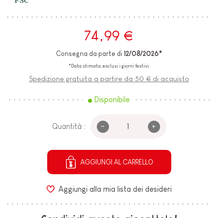
74,99 €
Consegna da parte di
12/08/2026*
*Data stimata, esclusi i giorni festivi.
Spedizione gratuita a partire da 50 € di acquisto
Disponibile
-
+
Quantità :
AGGIUNGI AL CARRELLO
Aggiungi alla mia lista dei desideri