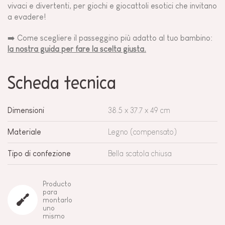
vivaci e divertenti, per giochi e giocattoli esotici che invitano
a evadere!
➡️ Come scegliere il passeggino più adatto al tuo bambino:
la nostra guida per fare la scelta giusta.
Scheda tecnica
Dimensioni
38.5 x 37.7 x 49 cm
Materiale
Legno (compensato)
Tipo di confezione
Bella scatola chiusa
Producto
para
montarlo
uno
mismo