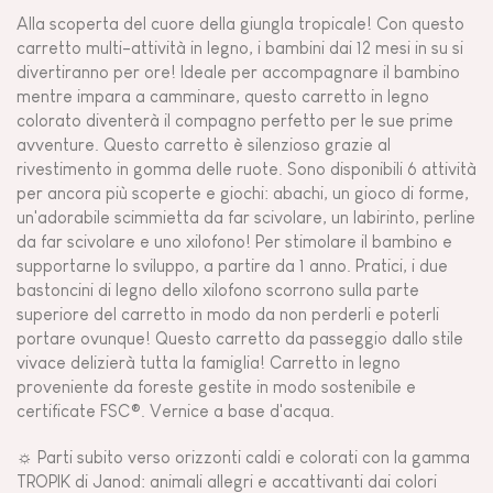
Alla scoperta del cuore della giungla tropicale! Con questo
carretto multi-attività in legno, i bambini dai 12 mesi in su si
divertiranno per ore! Ideale per accompagnare il bambino
mentre impara a camminare, questo carretto in legno
colorato diventerà il compagno perfetto per le sue prime
avventure. Questo carretto è silenzioso grazie al
rivestimento in gomma delle ruote. Sono disponibili 6 attività
per ancora più scoperte e giochi: abachi, un gioco di forme,
un'adorabile scimmietta da far scivolare, un labirinto, perline
da far scivolare e uno xilofono! Per stimolare il bambino e
supportarne lo sviluppo, a partire da 1 anno. Pratici, i due
bastoncini di legno dello xilofono scorrono sulla parte
superiore del carretto in modo da non perderli e poterli
portare ovunque! Questo carretto da passeggio dallo stile
vivace delizierà tutta la famiglia! Carretto in legno
proveniente da foreste gestite in modo sostenibile e
certificate FSC®. Vernice a base d'acqua.
☼ Parti subito verso orizzonti caldi e colorati con la gamma
TROPIK di Janod: animali allegri e accattivanti dai colori