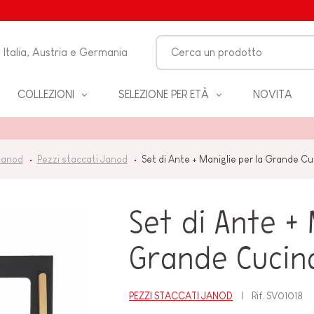
Italia, Austria e Germania
COLLEZIONI
SELEZIONE PER ETÀ
NOVITA
O-
Janod
Pezzi staccati Janod
Set di Ante + Maniglie per la Grande C
LO
Set di Ante + 
 &
ZZA
Grande Cucin
PEZZI STACCATI JANOD
Rif.
SV01018
BAGNO
EANNO