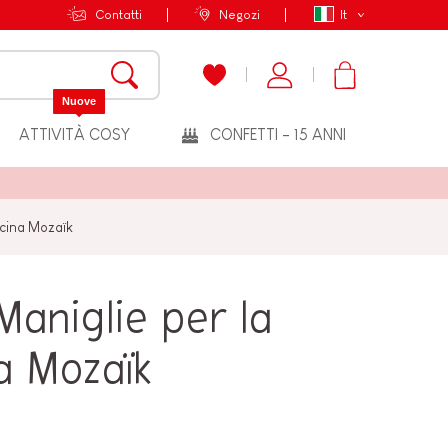
Contatti
Negozi
It
Nuove
ATTIVITÀ COSY
CONFETTI - 15 ANNI
ucina Mozaïk
Maniglie per la
a Mozaïk