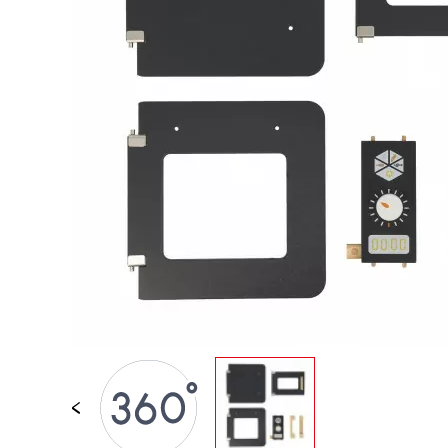
PER BAMBINI
GIOCATTOLI SENS
MOTORI
PEZZI STACCATI
GIOCATTOLI DI
IMITAZIONE
MINI UNIVERSI
ARIA APERTA
LAVAGNE, MOBILI 
DECORACION
OFFERTA