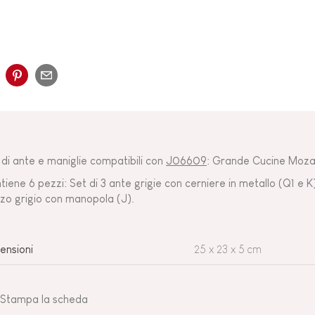
 di ante e maniglie compatibili con
J06609
: Grande Cucine Moza
tiene 6 pezzi: Set di 3 ante grigie con cerniere in metallo (Q1 e K),
zo grigio con manopola (J).
ensioni
25 x 23 x 5 cm
Stampa la scheda