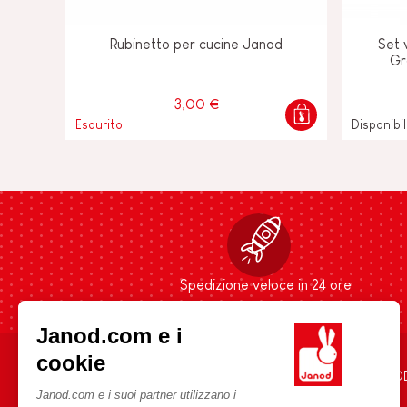
Rubinetto per cucine Janod
Set 
Gr
3,00 €
Esaurito
Disponibi
Spedizione veloce in 24 ore
Janod.com e i
cookie
AIUTO E INFORMAZIONI
L'UNIVERSO JANO
Janod.com e i suoi partner utilizzano i