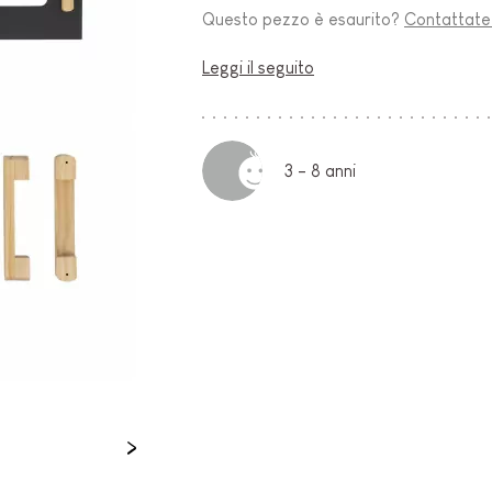
Questo pezzo è esaurito?
Contattate i
O-
Leggi il seguito
3 - 8 anni
E