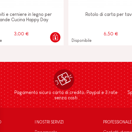
viti e cerniere in legno per
Rotolo di carta per tav
ande Cucina Happy Day
3,00 €
6,50 €
le
Disponibile
Pagamento sicuro carta di credito, Paypal e 3 rate
Sp
senza costi
D
I NOSTRI SERVIZI
PROFESSIONALE