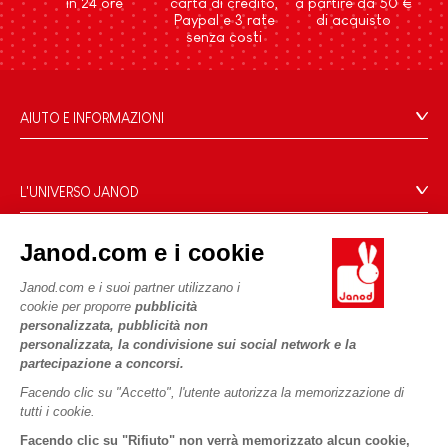
in 24 ore
carta di credito,
a partire da 50 €
Paypal e 3 rate
di acquisto
senza costi
AIUTO E INFORMAZIONI
Condizioni Generali Di Vendita
Domande Frequenti
L'UNIVERSO JANOD
Contatti
Storia
Negozi
Janod.com e i cookie
Le nostre attività
I NOSTRI SERVIZI
Richiamo prodotti
Impegni di RSI
Janod.com e i suoi partner utilizzano i
Pagamento
Termini delle offerte
cookie per proporre
pubblicità
Cos'è FSC®?
personalizzata, pubblicità non
Acquista ora, paga dopo
Dati personali
PROFESSIONALE
personalizzata, la condivisione sui social network e la
Spedizione
Cookies
partecipazione a concorsi.
Contatti stampa
Video
Termini delle offerte
Facendo clic su "Accetto", l'utente autorizza la memorizzazione di
tutti i cookie.
SEGUICI
Regole di gioco e istruzioni
Condizioni d'uso #YesJanod
Facendo clic su "Rifiuto" non verrà memorizzato alcun cookie,