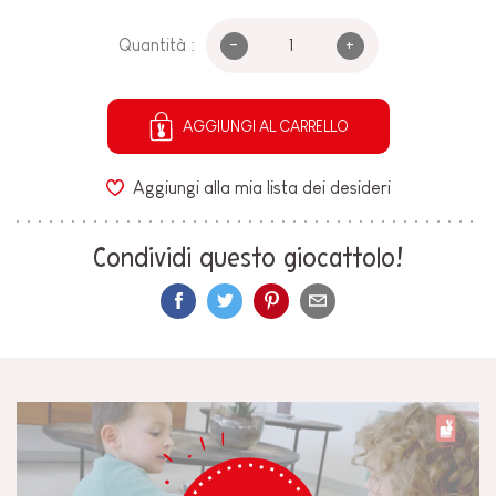
-
+
Quantità :
AGGIUNGI AL CARRELLO
Aggiungi alla mia lista dei desideri
Condividi questo giocattolo!