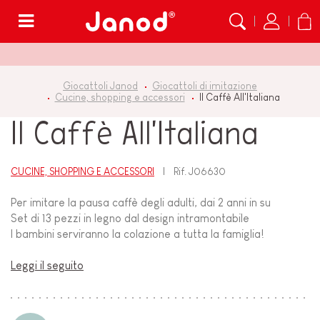
Menù
Giocattoli Janod
Giocattoli di imitazione
Cucine, shopping e accessori
Il Caffè All'Italiana
Il Caffè All'Italiana
CUCINE, SHOPPING E ACCESSORI
Rif.
J06630
Per imitare la pausa caffè degli adulti, dai 2 anni in su
Set di 13 pezzi in legno dal design intramontabile
I bambini serviranno la colazione a tutta la famiglia!
Leggi il seguito