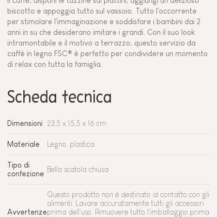
il caffè, disponi le tazzine sui piattini, aggiungi un delizioso
biscotto e appoggia tutto sul vassoio. Tutto l'occorrente
per stimolare l'immaginazione e soddisfare i bambini dai 2
anni in su che desiderano imitare i grandi. Con il suo look
intramontabile e il motivo a terrazzo, questo servizio da
caffè in legno FSC® è perfetto per condividere un momento
di relax con tutta la famiglia.
Scheda tecnica
Dimensioni
23,5 x 15,5 x 16 cm
Materiale
Legno, plastica
Tipo di
Bella scatola chiusa
confezione
Questo prodotto non è destinato al contatto con gli
alimenti. Lavare accuratamente tutti gli accessori
Avvertenze
prima dell'uso. Rimuovere tutto l'imballaggio prima