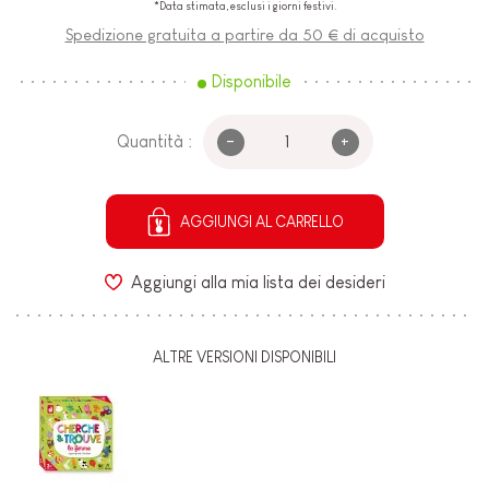
*Data stimata, esclusi i giorni festivi.
Spedizione gratuita a partire da 50 € di acquisto
Disponibile
-
+
Quantità :
AGGIUNGI AL CARRELLO
Aggiungi alla mia lista dei desideri
ALTRE VERSIONI DISPONIBILI