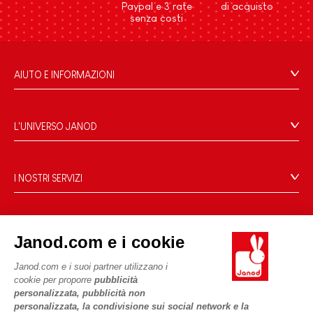
Paypal e 3 rate
di acquisto
senza costi
AIUTO E INFORMAZIONI
Condizioni Generali Di Vendita
Domande Frequenti
L'UNIVERSO JANOD
Contatti
Storia
Negozi
Le nostre attività
I NOSTRI SERVIZI
Richiamo prodotti
Impegni di RSI
Pagamento
Termini delle offerte
Cos'è FSC®?
Acquista ora, paga dopo
Dati personali
PROFESSIONALE
Janod.com e i cookie
Spedizione
Cookies
Contatti stampa
Video
Termini delle offerte
Janod.com e i suoi partner utilizzano i
cookie per proporre
pubblicità
SEGUICI
Regole di gioco e istruzioni
Condizioni d'uso #YesJanod
personalizzata, pubblicità non
personalizzata, la condivisione sui social network e la
Pezzi staccati