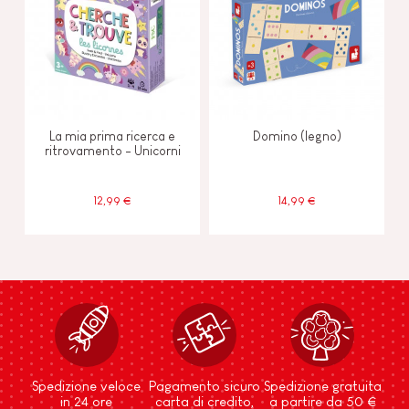
La mia prima ricerca e
Domino (legno)
ritrovamento - Unicorni
12,99 €
14,99 €
Spedizione veloce
Pagamento sicuro
Spedizione gratuita
in 24 ore
carta di credito,
a partire da 50 €