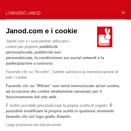
Condizioni Generali Di Vendita
Domande Frequenti
L'UNIVERSO JANOD
Contatti
Storia
Negozi
Janod.com e i cookie
Le nostre attività
I NOSTRI SERVIZI
Richiamo prodotti
Impegni di RSI
Janod.com e i suoi partner utilizzano i
Pagamento
Termini delle offerte
cookie per proporre
pubblicità
Cos'è FSC®?
personalizzata, pubblicità non
Acquista ora, paga dopo
Dati personali
PROFESSIONALE
personalizzata, la condivisione sui social network e la
Spedizione
Cookies
partecipazione a concorsi.
Contatti stampa
Video
Termini delle offerte
Facendo clic su "Accetto", l'utente autorizza la memorizzazione di
tutti i cookie.
SEGUICI
Regole di gioco e istruzioni
Condizioni d'uso #YesJanod
Facendo clic su "Rifiuto" non verrà memorizzato alcun cookie,
Pezzi staccati
ad eccezione dei cookie strettamente necessari per il
funzionamento del sito web.
Attività per bambini da scaricare
È inoltre possibile personalizzare la propria scelta di seguito.
È
possibile modificare la propria scelta in qualsiasi momento
facendo clic sul logo giallo Axeptio.
Leggi protezione dei dati personali