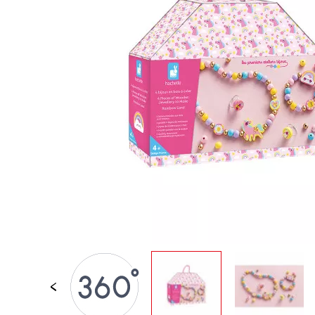
PER BAMBINI
GIOCATTOLI SENS
MOTORI
PEZZI STACCATI
GIOCATTOLI DI
IMITAZIONE
MINI UNIVERSI
ARIA APERTA
LAVAGNE, MOBILI 
DECORACION
OFFERTA