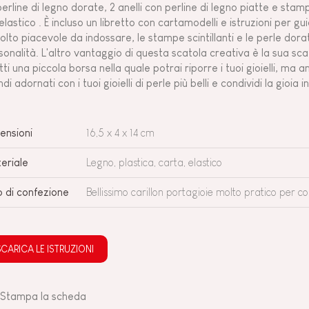
perline di legno dorate, 2 anelli con perline di legno piatte e stamp
 elastico . È incluso un libretto con cartamodelli e istruzioni per gui
olto piacevole da indossare, le stampe scintillanti e le perle dora
sonalità. L'altro vantaggio di questa scatola creativa è la sua sc
tti una piccola borsa nella quale potrai riporre i tuoi gioielli, ma an
di adornati con i tuoi gioielli di perle più belli e condividi la gioia 
ensioni
16,5 x 4 x 14 cm
eriale
Legno, plastica, carta, elastico
o di confezione
Bellissimo carillon portagioie molto pratico per c
SCARICA LE ISTRUZIONI
Stampa la scheda