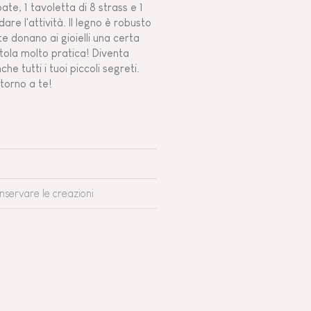
ate, 1 tavoletta di 8 strass e 1
dare l'attività. Il legno è robusto
te donano ai gioielli una certa
atola molto pratica! Diventa
che tutti i tuoi piccoli segreti.
intorno a te!
onservare le creazioni