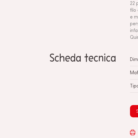
22 
filo
e m
per
infa
Quin
Scheda tecnica
Dim
Mat
Tip