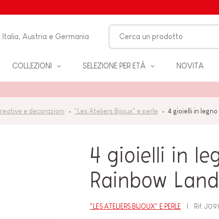
Italia, Austria e Germania
COLLEZIONI
SELEZIONE PER ETÀ
NOVITA
O-
creative e decorazioni
"Les Ateliers Bijoux" e perle
4 gioielli in leg
LO
4 gioielli in 
 &
ZZA
Rainbow Lan
"LES ATELIERS BIJOUX" E PERLE
Rif.
J09
BAGNO
EANNO