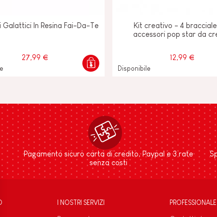
li Galattici In Resina Fai-Da-Te
Kit creativo - 4 bracciale
accessori pop star da c
27,99 €
12,99 €
le
Disponibile
Pagamento sicuro carta di credito, Paypal e 3 rate
Sp
senza costi
D
I NOSTRI SERVIZI
PROFESSIONALE