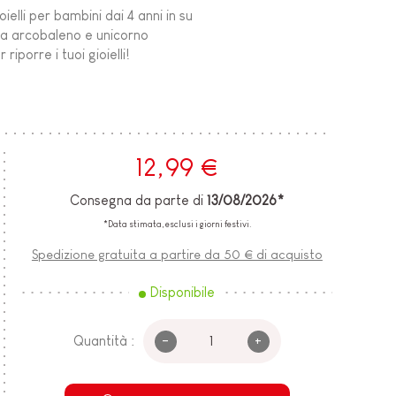
oielli per bambini dai 4 anni in su
ema arcobaleno e unicorno
iporre i tuoi gioielli!
12,99 €
Consegna da parte di
13/08/2026*
*Data stimata, esclusi i giorni festivi.
Spedizione gratuita a partire da 50 € di acquisto
Disponibile
-
+
Quantità :