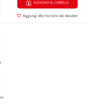
AGGIUNGI AL CARRELLO
Aggiungi alla mia lista dei desideri
a
are