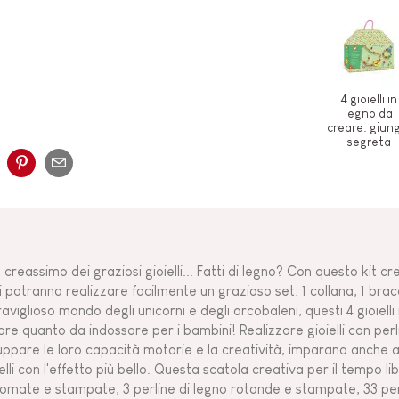
4 gioielli in
legno da
creare: giun
segreta
 creassimo dei graziosi gioielli... Fatti di legno? Con questo kit cr
i potranno realizzare facilmente un grazioso set: 1 collana, 1 bracc
aviglioso mondo degli unicorni e degli arcobaleni, questi 4 gioielli
are quanto da indossare per i bambini! Realizzare gioielli con perli
luppare le loro capacità motorie e la creatività, imparano anche 
elli con l'effetto più bello. Questa scatola creativa per il tempo li
omate e stampate, 3 perline di legno rotonde e stampate, 33 perl