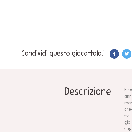
Condividi questo giocattolo!
Descrizione
E se
ann
mer
cre
svi
gioi
sag