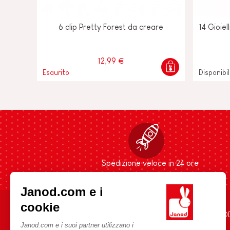
6 clip Pretty Forest da creare
14 Gioiel
12,99 €
Esaurito
Disponibi
Spedizione veloce in 24 ore
Janod.com e i
cookie
AIUTO E INFORMAZIONI
L'UNIVERSO JANO
Janod.com e i suoi partner utilizzano i