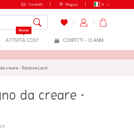
Contatti
Negozi
It
Nuove
ATTIVITÀ COSY
CONFETTI - 15 ANNI
no da creare - Rainbow Land
legno da creare -
d
129