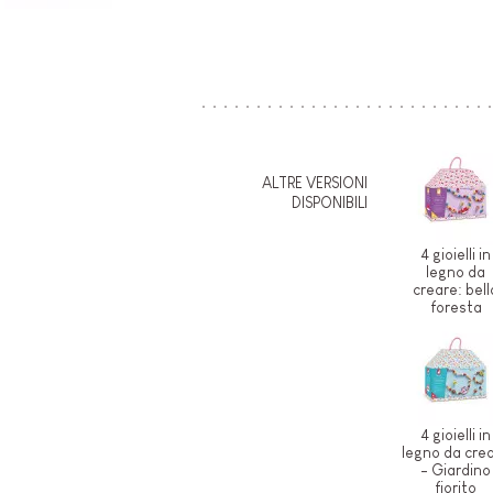
ALTRE VERSIONI
DISPONIBILI
4 gioielli in
legno da
creare: bell
foresta
4 gioielli in
legno da cre
- Giardino
fiorito