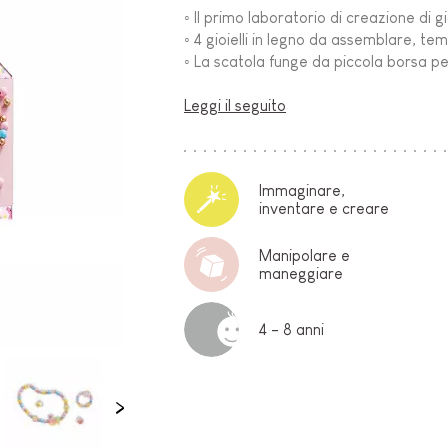
◦ Il primo laboratorio di creazione di gi
O-
◦ 4 gioielli in legno da assemblare, t
◦ La scatola funge da piccola borsa per r
Leggi il seguito
Immaginare,
inventare e creare
Manipolare e
E
maneggiare
4 - 8 anni