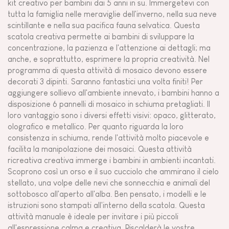
kit creativo per bambini dai 5 anni in su. Immergetevi con
tutta la famiglia nelle meraviglie dell'inverno, nella sua neve
scintillante e nella sua pacifica fauna selvatica. Questa
scatola creativa permette ai bambini di sviluppare la
concentrazione, la pazienza e l'attenzione ai dettagli; ma
anche, e soprattutto, esprimere la propria creatività. Nel
programma di questa attività di mosaico devono essere
decorati 3 dipinti. Saranno fantastici una volta finiti! Per
aggiungere sollievo all'ambiente innevato, i bambini hanno a
disposizione 6 pannelli di mosaico in schiuma pretagliati. Il
loro vantaggio sono i diversi effetti visivi: opaco, glitterato,
olografico e metallico. Per quanto riguarda la loro
consistenza in schiuma, rende l'attività molto piacevole e
facilita la manipolazione dei mosaici. Questa attività
ricreativa creativa immerge i bambini in ambienti incantati.
Scoprono così un orso e il suo cucciolo che ammirano il cielo
stellato, una volpe delle nevi che sonnecchia e animali del
sottobosco all'aperto all'alba. Ben pensato, i modelli e le
istruzioni sono stampati all'interno della scatola. Questa
attività manuale è ideale per invitare i più piccoli
all'espressione calma e creativa. Riscalderà le vostre