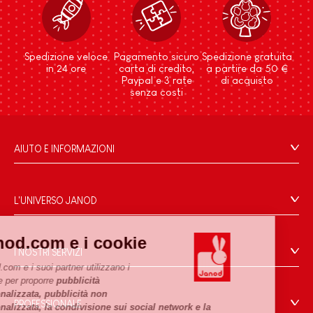
Spedizione veloce
Pagamento sicuro
Spedizione gratuita
in 24 ore
carta di credito,
a partire da 50 €
Paypal e 3 rate
di acquisto
senza costi
AIUTO E INFORMAZIONI
Condizioni Generali Di Vendita
Domande Frequenti
L'UNIVERSO JANOD
Contatti
Storia
Negozi
Janod.com e i cookie
Le nostre attività
I NOSTRI SERVIZI
Richiamo prodotti
Impegni di RSI
Janod.com e i suoi partner utilizzano i
Pagamento
Termini delle offerte
cookie per proporre
pubblicità
Cos'è FSC®?
personalizzata, pubblicità non
Acquista ora, paga dopo
Dati personali
PROFESSIONALE
personalizzata, la condivisione sui social network e la