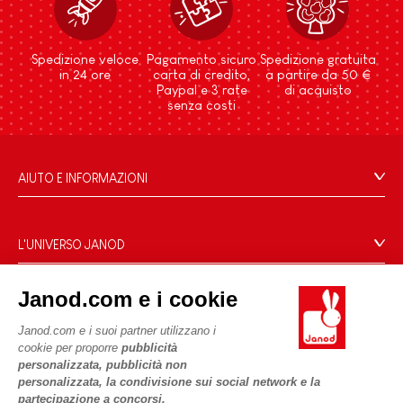
Spedizione veloce
Pagamento sicuro
Spedizione gratuita
in 24 ore
carta di credito,
a partire da 50 €
Paypal e 3 rate
di acquisto
senza costi
AIUTO E INFORMAZIONI
Condizioni Generali Di Vendita
Domande Frequenti
L'UNIVERSO JANOD
Contatti
Storia
Negozi
Janod.com e i cookie
Le nostre attività
I NOSTRI SERVIZI
Richiamo prodotti
Impegni di RSI
Janod.com e i suoi partner utilizzano i
Pagamento
Termini delle offerte
cookie per proporre
pubblicità
Cos'è FSC®?
personalizzata, pubblicità non
Acquista ora, paga dopo
Dati personali
PROFESSIONALE
personalizzata, la condivisione sui social network e la
Spedizione
Cookies
partecipazione a concorsi.