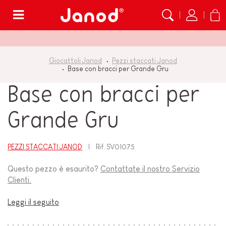
Menù
Giocattoli Janod
Pezzi staccati Janod
Base con bracci per Grande Gru
Base con bracci per
Grande Gru
PEZZI STACCATI JANOD
Rif.
SV01075
Questo pezzo è esaurito?
Contattate il nostro Servizio
Clienti.
Leggi il seguito