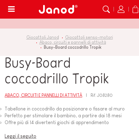
Menù
Giocattoli Janod
Giocattoli senso-motori
Abaco, circuiti e pannelli di attività
Busy-Board coccodrillo Tropik
Busy-Board
coccodrillo Tropik
ABACO, CIRCUITI E PANNELLI DI ATTIVITÀ
Rif.
J08280
Tabellone in coccodrillo da posizionare o fissare al muro
Perfetto per stimolare il bambino, a partire dai 18 mesi
Offre più di 14 divertenti giochi di apprendimento
Leggi il seguito