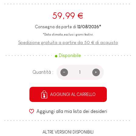
59,99 €
Consegna da parte di
12/08/2026*
*Data stimata, esclusi i giorni festivi.
Spedizione gratuita a partire da 50 € di acquisto
Disponibile
-
+
Quantità :
AGGIUNGI AL CARRELLO
Aggiungi alla mia lista dei desideri
ALTRE VERSIONI DISPONIBILI