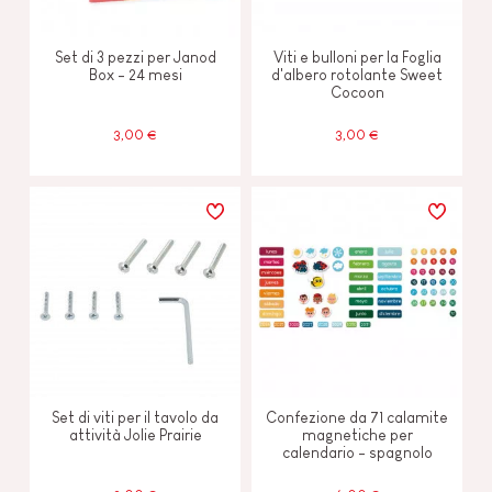
Set di 3 pezzi per Janod
Viti e bulloni per la Foglia
Box - 24 mesi
d'albero rotolante Sweet
Cocoon
3,00 €
3,00 €
Set di viti per il tavolo da
Confezione da 71 calamite
attività Jolie Prairie
magnetiche per
calendario - spagnolo