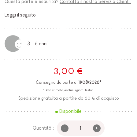
Questa parte è esaurita?
Contatta il nostro Servizio Clienti.
Leggi il seguito
3 - 6 anni
3,00 €
Consegna da parte di
11/08/2026*
*Data stimata, esclusi i giorni festivi.
Spedizione gratuita a partire da 50 € di acquisto
Disponibile
-
+
Quantità :