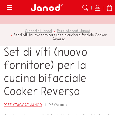
Menù
Giocattoli Janod
Pezzi staccati Janod
Set di viti (nuovo fornitore) per la cucina bifacciale Cooker
Reverso
Set di viti (nuovo
fornitore) per la
cucina bifacciale
Cooker Reverso
PEZZI STACCATI JANOD
Rif.
SV01107