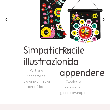
Simpatiche
Facile
illustrazioni
da
Parti alla
appendere
scoperta del
giardino e mira ai
Cordicella
fiori più belli!
inclusa per
giocare ovunque!