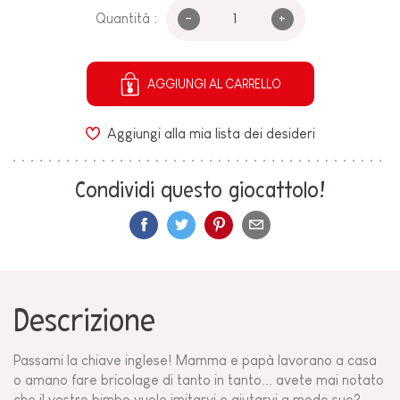
-
+
Quantità :
AGGIUNGI AL CARRELLO
Aggiungi alla mia lista dei desideri
Condividi questo giocattolo!
Descrizione
Passami la chiave inglese! Mamma e papà lavorano a casa
o amano fare bricolage di tanto in tanto... avete mai notato
che il vostro bimbo vuole imitarvi e aiutarvi a modo suo?