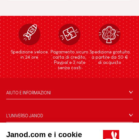
Spedizione veloce
Pagamento sicuro
Spedizione gratuita
in 24 ore
carta di credito,
a partire da 50 €
Paypal e 3 rate
di acquisto
senza costi
AIUTO E INFORMAZIONI
Condizioni Generali Di Vendita
Domande Frequenti
L'UNIVERSO JANOD
Contatti
Storia
Negozi
Janod.com e i cookie
Le nostre attività
I NOSTRI SERVIZI