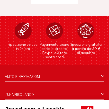
Spedizione veloce
Pagamento sicuro
Spedizione gratuita
in 24 ore
carta di credito,
a partire da 50 €
Paypal e 3 rate
di acquisto
senza costi
AIUTO E INFORMAZIONI
Condizioni Generali Di Vendita
Domande Frequenti
L'UNIVERSO JANOD
Contatti
Storia
Negozi