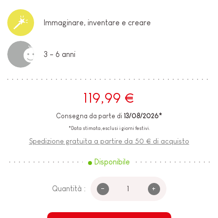
Immaginare, inventare e creare
3 - 6 anni
119,99 €
Consegna da parte di
13/08/2026*
*Data stimata, esclusi i giorni festivi.
Spedizione gratuita a partire da 50 € di acquisto
Disponibile
-
+
Quantità :