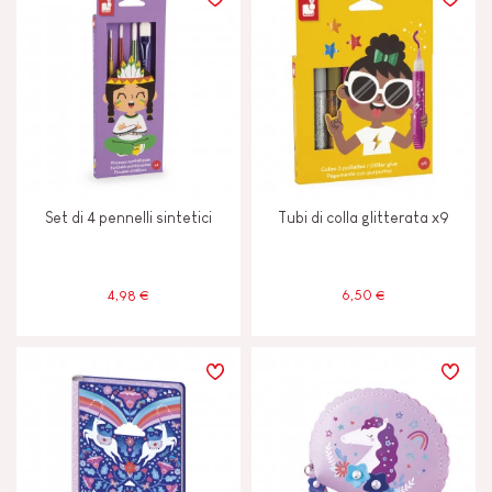
TIPI DI APPRENDIMENTO
Costruire e progettare
Immaginare, inventare e creare
Set di 4 pennelli sintetici
Tubi di colla glitterata x9
Leggere, scrivere e contare
Manipolare e maneggiare
4,98 €
6,50 €
Scambiare e condividere
Scoprire e sperimentare