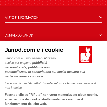
AIUTO E INFORMAZIONI
Condizioni Generali Di Vendita
Domande Frequenti
L'UNIVERSO JANOD
Contatti
Storia
Negozi
Janod.com e i cookie
Le nostre attività
I NOSTRI SERVIZI
Richiamo prodotti
Impegni di RSI
Janod.com e i suoi partner utilizzano i
Pagamento
Termini delle offerte
cookie per proporre
pubblicità
Cos'è FSC®?
personalizzata, pubblicità non
Acquista ora, paga dopo
Dati personali
PROFESSIONALE
personalizzata, la condivisione sui social network e la
Spedizione
Cookies
partecipazione a concorsi.
Contatti stampa
Video
Termini delle offerte
Facendo clic su "Accetto", l'utente autorizza la memorizzazione di
tutti i cookie.
SEGUICI
Regole di gioco e istruzioni
Condizioni d'uso #YesJanod
Facendo clic su "Rifiuto" non verrà memorizzato alcun cookie,
Pezzi staccati
ad eccezione dei cookie strettamente necessari per il
funzionamento del sito web.
Attività per bambini da scaricare