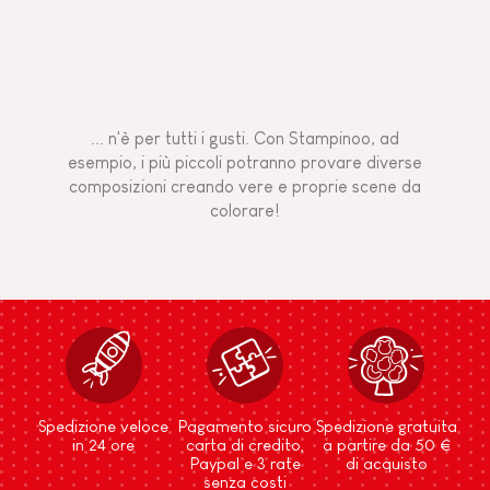
... n'è per tutti i gusti. Con Stampinoo, ad
esempio, i più piccoli potranno provare diverse
composizioni creando vere e proprie scene da
colorare!
Spedizione veloce
Pagamento sicuro
Spedizione gratuita
in 24 ore
carta di credito,
a partire da 50 €
Paypal e 3 rate
di acquisto
senza costi