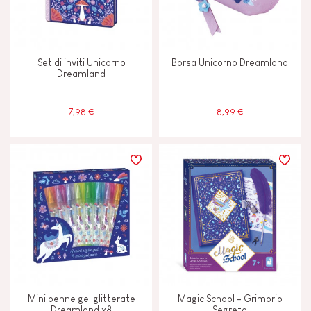
ETÀ
2 - 3 anni
2-3
Set di inviti Unicorno
Borsa Unicorno Dreamland
Dreamland
4 - 5 anni
4-5
7,98 €
8,99 €
6 - 7 anni
6-7
8 anni in su
8+
Mini penne gel glitterate
Magic School - Grimorio
Dreamland x8
Segreto