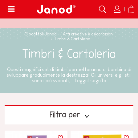
Menù
Giocattoli Janod
Arti creative e decorazioni
Timbri & Cartoleria
Timbri & Cartoleria
Questi magnifici set di timbri permetteranno al bambino di
sviluppare gradualmente la destrezza! Gli universi e gli stili
sono i più svariati,...
Leggi il seguito
Filtra per
PREZZO