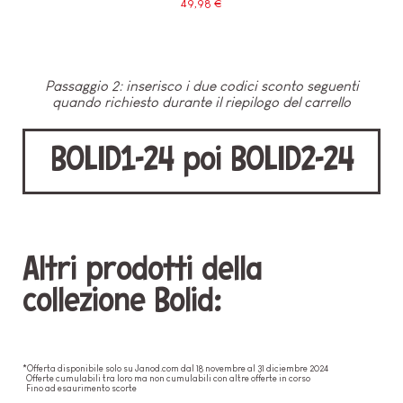
49,98 €
Passaggio 2: inserisco i due codici sconto seguenti
quando richiesto durante il riepilogo del carrello
BOLID1-24 poi BOLID2-24
Altri prodotti della
collezione Bolid:
*Offerta disponibile solo su Janod.com dal 18 novembre al 31 diciembre 2024
Offerte cumulabili tra loro ma non cumulabili con altre offerte in corso
Fino ad esaurimento scorte