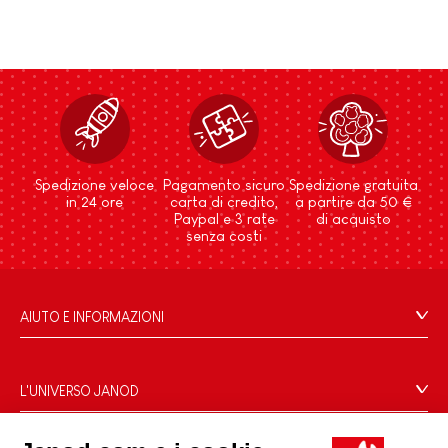
Spedizione veloce
Pagamento sicuro
Spedizione gratuita
in 24 ore
carta di credito,
a partire da 50 €
Paypal e 3 rate
di acquisto
senza costi
AIUTO E INFORMAZIONI
Condizioni Generali Di Vendita
Domande Frequenti
L'UNIVERSO JANOD
Contatti
Storia
Negozi