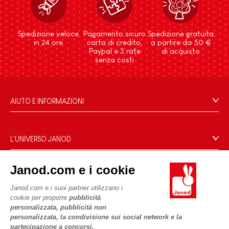
Spedizione veloce
Pagamento sicuro
Spedizione gratuita
in 24 ore
carta di credito,
a partire da 50 €
Paypal e 3 rate
di acquisto
senza costi
AIUTO E INFORMAZIONI
Condizioni Generali Di Vendita
Domande Frequenti
L'UNIVERSO JANOD
Contatti
Storia
Negozi
Janod.com e i cookie
Le nostre attività
I NOSTRI SERVIZI
Richiamo prodotti
Impegni di RSI
Janod.com e i suoi partner utilizzano i
Pagamento
Termini delle offerte
cookie per proporre
pubblicità
Cos'è FSC®?
personalizzata, pubblicità non
Acquista ora, paga dopo
Dati personali
PROFESSIONALE
personalizzata, la condivisione sui social network e la
Spedizione
Cookies
partecipazione a concorsi.