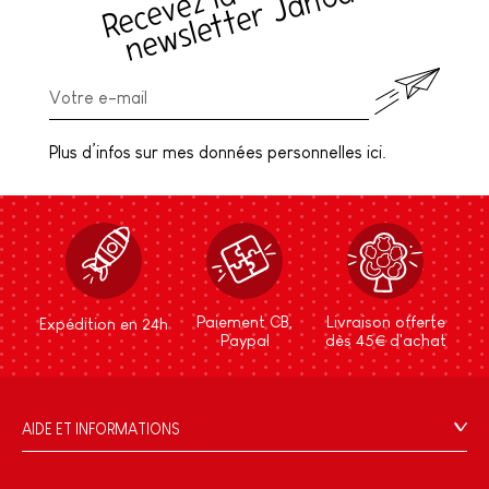
(
c
!
Plus d’infos sur mes données personnelles ici.
Paiement CB,
Livraison offerte
Expédition en 24h
Paypal
dès 45€ d'achat
AIDE ET INFORMATIONS
CGV