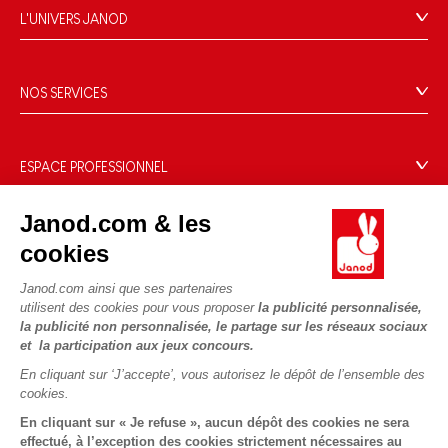
FAQ
L'UNIVERS JANOD
Contact
L'histoire
Points de vente
Le design
NOS SERVICES
Rappel Produits
Blog Conseils d'Experts
Offrez une e-carte cadeau !
Conditions des offres
Activités enfants à télécharger
Paiement
Données personnelles
ESPACE PROFESSIONNEL
Le FSC®, c'est quoi ?
Livraison
Gestion des cookies
Espace presse
Nos engagements RSE
Règles du jeu & notices
Janod.com & les
Conditions du #YesJanod
Espace recrutement
Sélection de jouets par âge
NOUS SUIVRE
Nos guides d'achat
cookies
Fiche environnementale
Les pièces d'usure
Janod.com ainsi que ses partenaires
utilisent des cookies pour vous proposer
la publicité personnalisée,
la publicité non personnalisée, le partage sur les réseaux sociaux
et la participation aux jeux concours.
En cliquant sur ‘J’accepte’, vous autorisez le dépôt de l’ensemble des
cookies.
En cliquant sur « Je refuse », aucun dépôt des cookies ne sera
effectué, à l’exception des cookies strictement nécessaires au