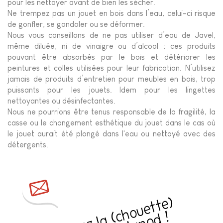
pour les nettoyer avant de bien les sécher.
Ne trempez pas un jouet en bois dans l’eau, celui-ci risque
de gonfler, se gondoler ou se déformer.
Nous vous conseillons de ne pas utiliser d’eau de Javel,
même diluée, ni de vinaigre ou d’alcool : ces produits
pouvant être absorbés par le bois et détériorer les
peintures et colles utilisées pour leur fabrication. N’utilisez
jamais de produits d’entretien pour meubles en bois, trop
puissants pour les jouets. Idem pour les lingettes
nettoyantes ou désinfectantes.
Nous ne pourrions être tenus responsable de la fragilité, la
casse ou le changement esthétique du jouet dans le cas où
le jouet aurait été plongé dans l'eau ou nettoyé avec des
détergents.
R
e
c
e
v
e
z
l
a
h
o
u
e
t
t
e
)
n
e
w
sl
e
t
t
e
r
J
a
n
o
d