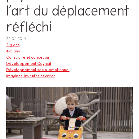
l’art du déplacement
réfléchi
22.03.2019
2-3 ans
4-5 ans
Construire et concevoir
Développement Cognitif
Développement socio-émotionnel
Imaginer, inventer et créer