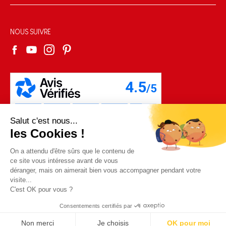
Livraison
Gestion des cookies
Espace presse
Nos engagements RSE
Règles du jeu & notices
Conditions du #YesJanod
Espace recrutement
Sélection de jouets par âge
NOUS SUIVRE
Nos guides d'achat
Fiche environnementale
Les pièces d'usure
Salut c'est nous...
les Cookies !
On a attendu d'être sûrs que le contenu de
ce site vous intéresse avant de vous
déranger, mais on aimerait bien vous accompagner pendant votre
visite...
C'est OK pour vous ?
Consentements certifiés par
Copyright © 2026 Janod - Tous droits réservés -
CGV
-
Mentions
Légales
Non merci
Je choisis
OK pour moi