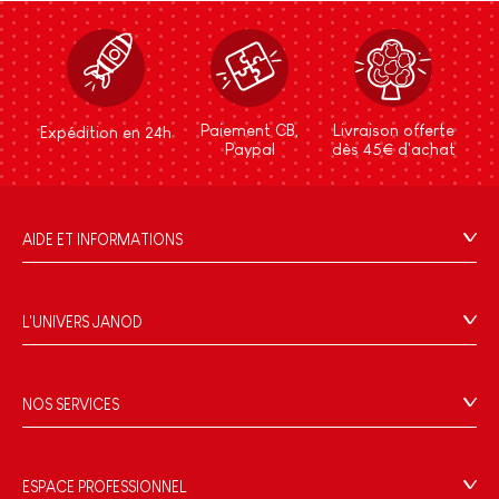
Paiement CB,
Livraison offerte
Expédition en 24h
Paypal
dès 45€ d'achat
AIDE ET INFORMATIONS
CGV
FAQ
L'UNIVERS JANOD
Contact
L'histoire
Points de vente
Le design
NOS SERVICES
Rappel Produits
Blog Conseils d'Experts
Offrez une e-carte cadeau !
Conditions des offres
Activités enfants à télécharger
Paiement
Données personnelles
ESPACE PROFESSIONNEL
Le FSC®, c'est quoi ?