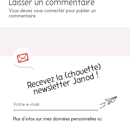
Laisser un commentaire
Vous devez
vous connecter
pour publier un
commentaire.
R
e
c
e
v
e
z
l
a
h
o
u
e
t
t
e
)
n
e
w
sl
e
t
t
e
r
J
a
n
o
d
(
c
!
Plus d’infos sur mes données personnelles ici.