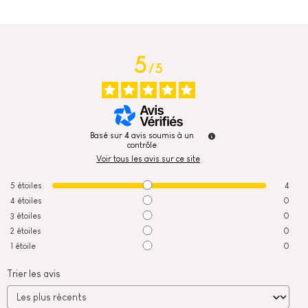
5
/
5
Basé sur
4
avis soumis à un
contrôle
Voir tous les avis sur ce site
5
étoiles
4
4
étoiles
0
3
étoiles
0
2
étoiles
0
1
étoile
0
Trier les avis