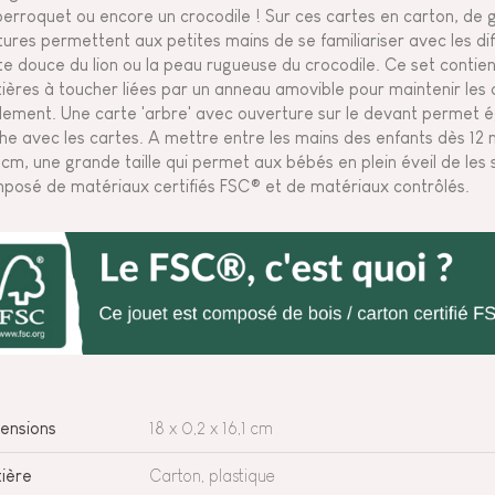
perroquet ou encore un crocodile ! Sur ces cartes en carton, de 
tures permettent aux petites mains de se familiariser avec les dif
te douce du lion ou la peau rugueuse du crocodile. Ce set contie
ières à toucher liées par un anneau amovible pour maintenir les 
ilement. Une carte 'arbre' avec ouverture sur le devant permet
he avec les cartes. A mettre entre les mains des enfants dès 12
1 cm, une grande taille qui permet aux bébés en plein éveil de les 
posé de matériaux certifiés FSC® et de matériaux contrôlés.
ensions
18 x 0,2 x 16,1 cm
ière
Carton, plastique