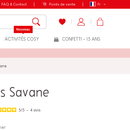
FAQ & Contact
Points de vente
Fr
Nouveau
ACTIVITÉS COSY
CONFETTI - 15 ANS
vane
es Savane
5
/
5
-
4
avis
her