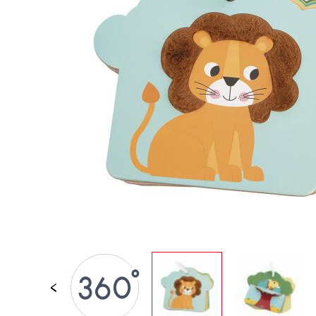
JOUETS D'ÉVEIL
JOUETS D'IMITATION
IMAGINATION
PLEIN AIR
TABLEAUX, MOBILIER &
DECO
OFFRES