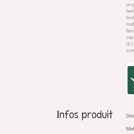
un 
tex
tou
mat
fac
cac
16,
com
Infos produit
Dim
Mat