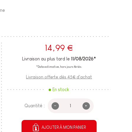
ane
14,99 €
Livraison au plus tard le
11/08/2026*
*Date estimative, hors jours fériés.
Livraison offerte dès 45€ d'achat
En stock
-
+
Quantité :
AJOUTER À MON PANIER