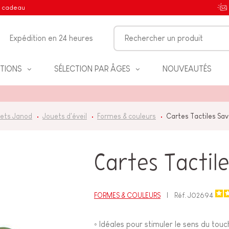
e cadeau
Expédition en 24 heures
TIONS
SÉLECTION PAR ÂGES
NOUVEAUTÉS
ets Janod
Jouets d'éveil
Formes & couleurs
Cartes Tactiles Sa
IFS
Cartes Tactil
NT
FORMES & COULEURS
Réf.
J02694
◦ Idéales pour stimuler le sens du touc