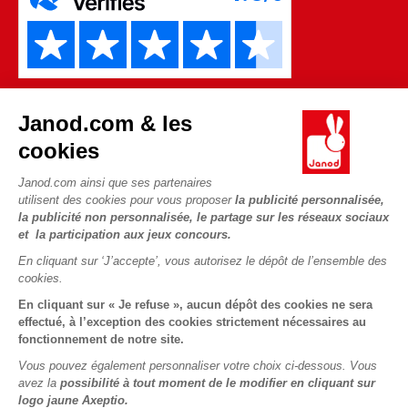
Janod.com & les
cookies
Janod.com ainsi que ses partenaires
utilisent des cookies pour vous proposer
la publicité personnalisée,
Copyright © 2026 Janod - Tous droits réservés -
CGV
-
Mentions
la publicité non personnalisée, le partage sur les réseaux sociaux
Légales
et la participation aux jeux concours.
En cliquant sur ‘J’accepte’, vous autorisez le dépôt de l’ensemble des
cookies.
En cliquant sur « Je refuse », aucun dépôt des cookies ne sera
effectué, à l’exception des cookies strictement nécessaires au
fonctionnement de notre site.
Vous pouvez également personnaliser votre choix ci-dessous. Vous
avez la
possibilité à tout moment de le modifier en cliquant sur
logo jaune Axeptio.