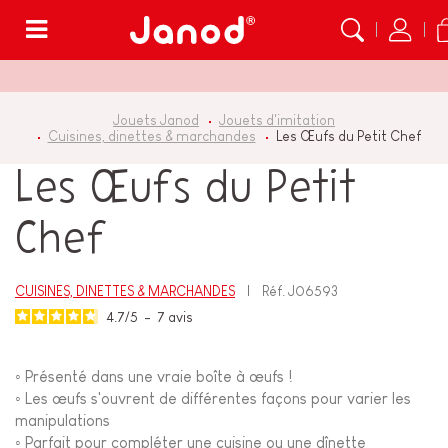
Menu
Jouets Janod
Jouets d'imitation
Cuisines, dinettes & marchandes
Les Œufs du Petit Chef
Les Œufs du Petit
Chef
CUISINES, DINETTES & MARCHANDES
Réf.
J06593
4.7
/
5
-
7
avis
◦ Présenté dans une vraie boîte à œufs !
◦ Les œufs s'ouvrent de différentes façons pour varier les
manipulations
◦ Parfait pour compléter une cuisine ou une dînette