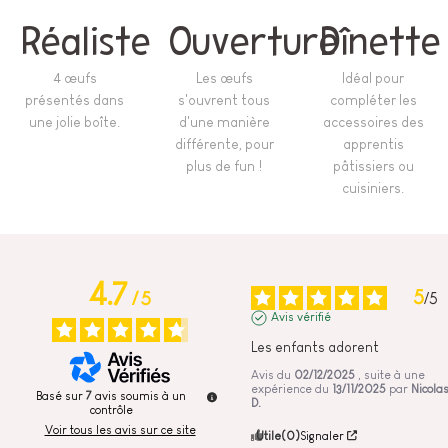
Réaliste
Ouverture
Dînette
4 œufs
Les œufs
Idéal pour
présentés dans
s'ouvrent tous
compléter les
une jolie boîte.
d'une manière
accessoires des
différente, pour
apprentis
plus de fun !
pâtissiers ou
cuisiniers.
4.7
5
/
5
/
5
Avis vérifié
Les enfants adorent
Avis du
02/12/2025
, suite à une
expérience du
13/11/2025
par
Nicola
Basé sur
7
avis soumis à un
D.
contrôle
Voir tous les avis sur ce site
Utile
(0)
Signaler