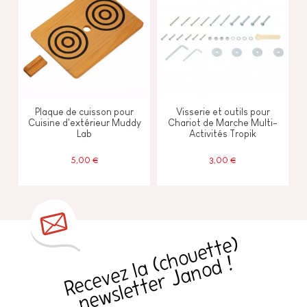
Plaque de cuisson pour
Visserie et outils pour
Cuisine d'extérieur Muddy
Chariot de Marche Multi-
Lab
Activités Tropik
5,00 €
3,00 €
R
e
c
e
v
e
z
l
a
h
o
u
e
t
t
e
)
n
e
w
sl
e
t
t
e
r
J
a
n
o
d
(
c
!