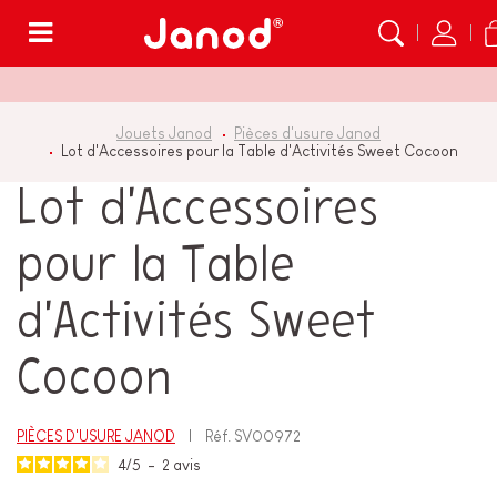
Menu
Jouets Janod
Pièces d'usure Janod
Lot d'Accessoires pour la Table d'Activités Sweet Cocoon
Lot d'Accessoires
pour la Table
d'Activités Sweet
Cocoon
PIÈCES D'USURE JANOD
Réf.
SV00972
4
/
5
-
2
avis