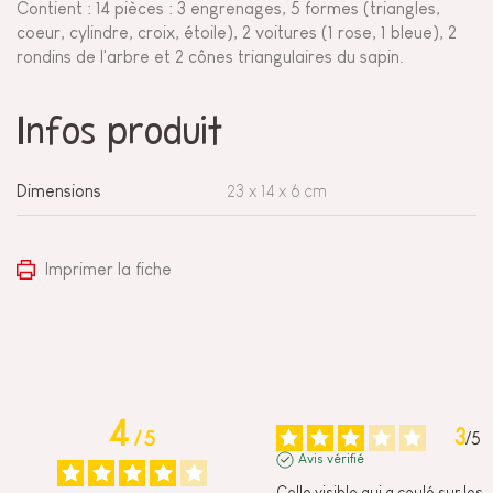
Contient : 14 pièces : 3 engrenages, 5 formes (triangles,
coeur, cylindre, croix, étoile), 2 voitures (1 rose, 1 bleue), 2
rondins de l'arbre et 2 cônes triangulaires du sapin.
Infos produit
Dimensions
23 x 14 x 6 cm
Imprimer la fiche
4
3
/
5
/
5
Avis vérifié
Colle visible qui a coulé sur les 