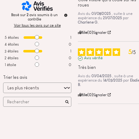
roues
Avis du
01/08/2025
, suite à une
Basé sur
2
avis soumis à un
expérience du
21/07/2025
par
contrôle
Charlene G.
Voir tous les avis sur ce site
Utile
(0)
Signaler
5
étoiles
1
4
étoiles
0
5
3
étoiles
1
/
5
2
étoiles
0
Avis vérifié
1
étoile
0
Très bien
Avis du
01/04/2025
, suite à une
Trier les avis
expérience du
14/03/2025
par
Elodi
B.
Utile
(0)
Signaler