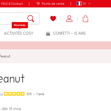
FAQ & Contact
Points de vente
Fr
Nouveau
ACTIVITÉS COSY
CONFETTI - 15 ANS
 Peanut
eanut
5
/
5
-
1
avis
11
, dès 18 mois