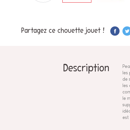
Partagez ce chouette jouet !
Description
Pea
les
de 
les
com
le 
sup
idé
est