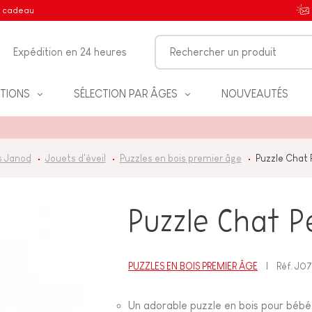
e cadeau
Expédition en 24 heures
TIONS
SÉLECTION PAR ÂGES
NOUVEAUTÉS
s Janod
Jouets d'éveil
Puzzles en bois premier âge
Puzzle Chat
IFS
Puzzle Chat P
NT
PUZZLES EN BOIS PREMIER ÂGE
Réf.
J071
Un adorable puzzle en bois pour bébé