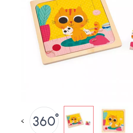
JOUETS D'ÉVEIL
JOUETS D'IMITATION
IMAGINATION
PLEIN AIR
TABLEAUX, MOBILIER &
DECO
OFFRES