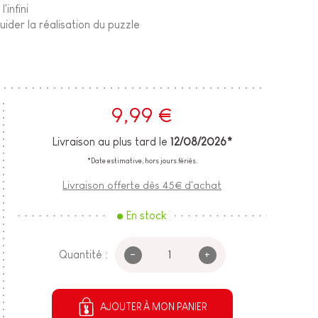
'infini
ider la réalisation du puzzle
9,99 €
Livraison au plus tard le
12/08/2026*
*Date estimative, hors jours fériés.
Livraison offerte dès 45€ d'achat
En stock
-
+
Quantité :
AJOUTER À MON PANIER