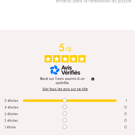
enfants dans la réalisation du puzzle.
5
/
5
Basé sur
1
avis soumis à un
contrôle
Voir tous les avis sur ce site
5
étoiles
1
4
étoiles
0
3
étoiles
0
2
étoiles
0
1
étoile
0