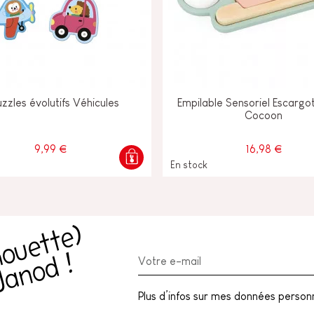
uzzles évolutifs Véhicules
Empilable Sensoriel Escarg
Cocoon
9,99 €
16,98 €
En stock
R
e
c
e
v
e
z
l
a
c
h
o
u
e
t
t
e
)
n
e
w
l
e
t
t
e
r
J
a
n
o
d
(
!
Plus d’infos sur mes données personne