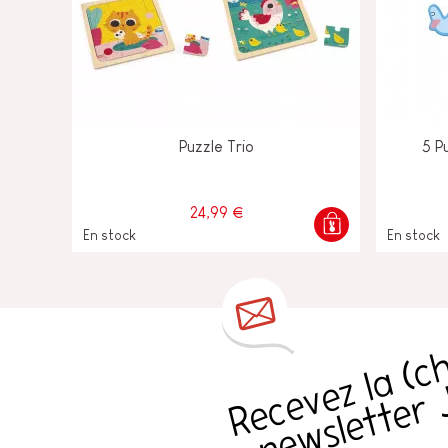
Puzzle Trio
5 P
24,99 €
En stock
En stock
s