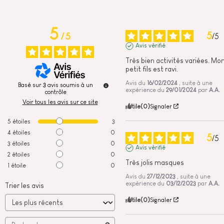
5
5
/
5
/
5
Avis vérifié
Très bien activités variées. Mon
petit fils est ravi.
Avis du
16/02/2024
, suite à une
Basé sur
3
avis soumis à un
expérience du
29/01/2024
par
A.A.
contrôle
Voir tous les avis sur ce site
Utile
(0)
Signaler
5
étoiles
3
4
étoiles
0
5
/
5
3
étoiles
0
Avis vérifié
2
étoiles
0
Très jolis masques
1
étoile
0
Avis du
27/12/2023
, suite à une
expérience du
03/12/2023
par
A.A.
Trier les avis
Utile
(0)
Signaler