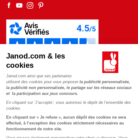
Fiche environnementale
Les pièces d'usure
Janod.com & les
cookies
Janod.com ainsi que ses partenaires
utilisent des cookies pour vous proposer
la publicité personnalisée,
la publicité non personnalisée, le partage sur les réseaux sociaux
et la participation aux jeux concours.
En cliquant sur ‘J’accepte’, vous autorisez le dépôt de l’ensemble des
Copyright © 2026 Janod - Tous droits réservés -
CGV
-
Mentions
cookies.
Légales
En cliquant sur « Je refuse », aucun dépôt des cookies ne sera
effectué, à l’exception des cookies strictement nécessaires au
fonctionnement de notre site.
Vous pouvez également personnaliser votre choix ci-dessous. Vous