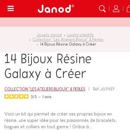
Menu
Jouets Janod
Loisirs créatifs
Collection "Les Ateliers Bijoux" & Perles
14 Bijoux Résine Galaxy à Créer
14 Bijoux Résine
Galaxy à Créer
COLLECTION "LES ATELIERS BIJOUX" & PERLES
Réf.
J07937
5
/
5
-
1
avis
Voici un kit qui permet de créer ses propres bijoux en
résine, une super idée pour les passionnés de bracelets,
bagues et colliers en tout genre ! Grâce à...