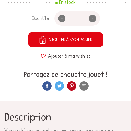
En stock
-
+
Quantité :
AJOUTER À MON PANIER
Ajouter à ma wishlist
Partagez ce chouette jouet !
Description
Voici un kit qui permet de créer ses propres bijoux en