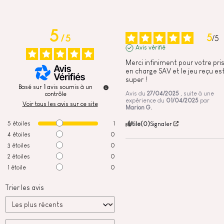
5
5
/
5
/
5
Avis vérifié
Merci infiniment pour votre pris
en charge SAV et le jeu reçu est
super !
Basé sur
1
avis soumis à un
Avis du
27/04/2025
, suite à une
contrôle
expérience du
01/04/2025
par
Voir tous les avis sur ce site
Marion G.
5
étoiles
1
Utile
(0)
Signaler
4
étoiles
0
3
étoiles
0
2
étoiles
0
1
étoile
0
Trier les avis