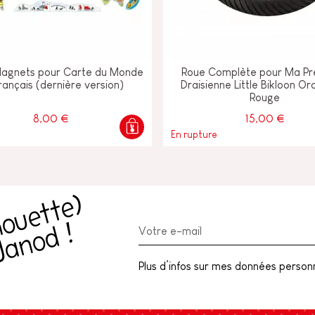
Magnets pour Carte du Monde
Roue Complète pour Ma Pr
rançais (dernière version)
Draisienne Little Bikloon Or
Rouge
8,00 €
15,00 €
En rupture
R
e
c
e
v
e
z
l
a
c
h
o
u
e
t
t
e
)
n
e
w
l
e
t
t
e
r
J
a
n
o
d
(
!
Plus d’infos sur mes données personne