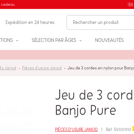
e cadeau
Expédition en 24 heures
TIONS
SÉLECTION PAR ÂGES
NOUVEAUTÉS
ts Janod
Pièces d'usure Janod
Jeu de 3 cordes en nylon pour Banj
IFS
Jeu de 3 cord
Banjo Pure
NT
PIÈCES D'USURE JANOD
Réf.
SV00910