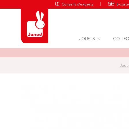
Conseils d'experts
E-cart
JOUETS
COLLEC
PUZZLES
JOUETS D'ÉVEIL
Joue
JEUX DE SOCIÉTÉ
JOUETS D'IMITATION
JEUX ÉDUCATIFS
JEUX ÉDUCATIFS & CRÉAT
JEUX D'ADRESSE
JEUX & PUZZLES
LOISIRS CRÉATIFS
JEUX ANNIVERSAIRE ENFA
JOUETS DE BAIN
PIECES D'USURE