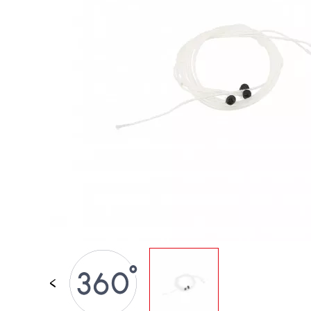
JOUETS D'ÉVEIL
JOUETS D'IMITATION
IMAGINATION
PLEIN AIR
TABLEAUX, MOBILIER &
DECO
OFFRES