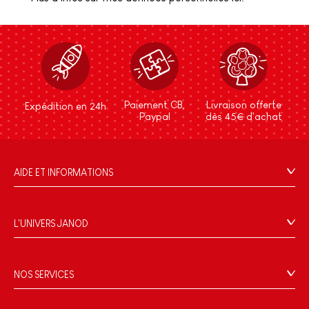
Paiement CB,
Livraison offerte
Expédition en 24h
Paypal
dès 45€ d'achat
AIDE ET INFORMATIONS
CGV
FAQ
L'UNIVERS JANOD
Contact
L'histoire
Points de vente
Le design
NOS SERVICES
Rappel Produits
Blog Conseils d'Experts
Offrez une e-carte cadeau !
Conditions des offres