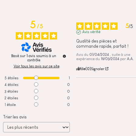
5
5
/
5
/
5
Avis vérifié
Qualité des pièces et 
commande rapide, parfait !
Avis du
01/04/2024
, suite à une
Basé sur
1
avis soumis à un
expérience du
19/03/2024
par
A.A.
contrôle
Voir tous les avis sur ce site
Utile
(0)
Signaler
5
étoiles
1
4
étoiles
0
3
étoiles
0
2
étoiles
0
1
étoile
0
Trier les avis